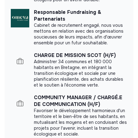
Agorafolk did not yet communicate its impact
measurement.
Responsable Fundraising &
Partenariats
Cabinet de recrutement engagé, nous vous
mettons en relation avec des organisations
soucieuses de leurs impacts, afin d'œuvrer
Labels and certifications
ensemble pour un futur souhaitable.
CHARGE DE MISSION SCOT (H/F)
This structure did not communicate to us the
Administrer 34 communes et 180 000
labels or certifications that it was able to obtain.
habitants en Bretagne, en intégrant la
transition écologique et sociale par une
planification résiliente, des achats durables
et le soutien à l'économie verte.
Documents
COMMUNITY MANAGER / CHARGÉ.E
DE COMMUNICATION (H/F)
Did not yet add a transparency document.
Favoriser le développement harmonieux d'un
territoire et le bien-être de ses habitants, en
mutualisant les moyens et en conduisant des
projets pour l'avenir, incluant la transition
écologique et sociale.