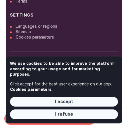
Terms
SETTINGS
Languages or regions
Sitemap
Cookies parameters
We use cookies to be able to improve the platform
FOLLOW US
according to your usage and for marketing
purposes.
Click accept for the best user experience on our app.
© 2026 jobs that makesense.
Cookies parameters.
I accept
I refuse
Apply