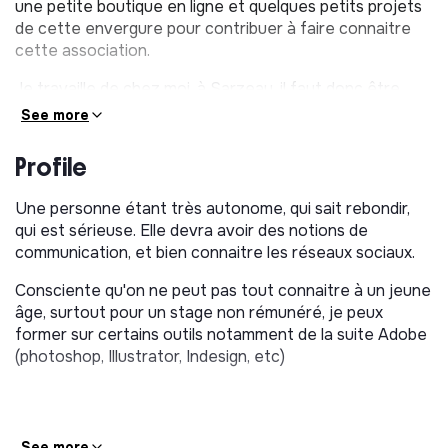
une petite boutique en ligne et quelques petits projets
de cette envergure pour contribuer à faire connaitre
cette association.
Je travaille de chez moi, à Sarzeau, il faut donc être
véhiculé. Les horaires peuvent souples.
See more
N'hésitez pas à me contacter si vous êtes intéréssé.e.
Profile
Une personne étant très autonome, qui sait rebondir,
qui est sérieuse. Elle devra avoir des notions de
communication, et bien connaitre les réseaux sociaux.
Consciente qu'on ne peut pas tout connaitre à un jeune
âge, surtout pour un stage non rémunéré, je peux
former sur certains outils notamment de la suite Adobe
(photoshop, Illustrator, Indesign, etc)
See more