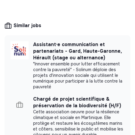
This structure is based on a principle of
solidarity and social utility: its management is
democratic and participative, and its profit-
Similar jobs
making potential is limited. It may be an
association, cooperative, foundation, mutual or
ESUS company.
Assistant·e communication et
partenariats - Gard, Haute-Garonne,
Hérault (stage ou alternance)
"Innover ensemble pour lutter efficacement
More information
contre la pauvreté" - Solinum déploie des
projets d'innovation sociale qui utilisent le
numérique pour participer à la lutte contre la
Website
Nonprofit organization
pauvreté
Marketing /
< 15 persons
Communication
Chargé de projet scientifique &
préservation de la biodiversité (H/F)
Cette association oeuvre pour la résilience
climatique et sociale en Martinique. Elle
protège et restaure les écosystèmes marins
Impact study
et côtiers, sensibilise le public et mobilise les
citoyens pour un avenir durable.