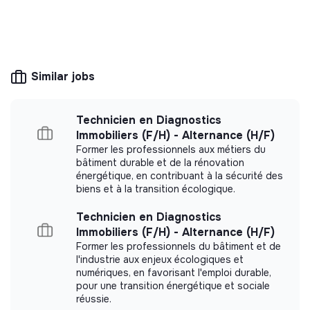
annuelles…).
This structure is based on a principle of
Soutien au pôle Transition et à l’Agence (10 %)
solidarity and social utility: its management is
democratic and participative, and its profit-
Appui à l’organisation d’évènements grand public sur
making potential is limited. It may be an
les enjeux climatiques à Paris (exemple Cafés Climat)
Similar jobs
association, cooperative, foundation, mutual or
;
ESUS company.
Rédaction de contenus pour les sites web de
Technicien en Diagnostics
l’Agence Parisienne du Climat (articles d’actualité sur
Immobiliers (F/H) - Alternance (H/F)
les questions environnementales…) ;
Former les professionnels aux métiers du
Appui ponctuel aux autres activités du pôle
More information
bâtiment durable et de la rénovation
Transitions.
énergétique, en contribuant à la sécurité des
biens et à la transition écologique.
Website
Nonprofit organization
Between 50 and 250
Energy
Technicien en Diagnostics
employees
Immobiliers (F/H) - Alternance (H/F)
Former les professionnels du bâtiment et de
l'industrie aux enjeux écologiques et
numériques, en favorisant l'emploi durable,
pour une transition énergétique et sociale
Impact study
réussie.