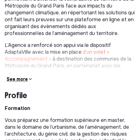
Métropole du Grand Paris face aux impacts du
changement climatique, en répertoriant les solutions qui
ont fait leurs preuves sur une plateforme en ligne et en
organisant des évènements dédiés aux
professionnel·les de l’aménagement du territoire.
L’Agence a renforcé son appui via le dispositif
AdaptaVille avec la mise en place
d’un volet «
Accompagnement »
à destination des communes de la
Métropole du Grand Paris, en partenariat avec les
Agences Locales de l’Énergie et du Climat.
See more
Ce dispositif propose des animations sur mesure pour
les 10 communes accompagnées : formations, ateliers,
Profile
visites etc. Il vise à :
Formation
Sensibiliser les équipes techniques, élus et citoyens
aux enjeux locaux de l’adaptation au changement
Vous préparez une formation supérieure en master,
climatique ;
dans le domaine de l’urbanisme, de l’aménagement, de
Faire monter en compétence les équipes sur des
l’architecture, du génie civil, de la gestion des risques
solutions opérationnelles et faciles à mettre en