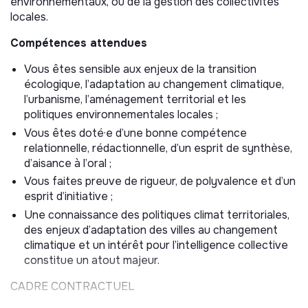
environnementaux, ou de la gestion des collectivités
œuvre ;
locales.
Intégrer l’adaptation dans les projets, en complément
Compétences attendues
des dispositifs existants.
Vous êtes sensible aux enjeux de la transition
MISSIONS
écologique, l’adaptation au changement climatique,
Sous la responsabilité du Chef de projet Climat et
l’urbanisme, l’aménagement territorial et les
Adaptation, vous apportez votre contribution au
politiques environnementales locales ;
programme d'animation territoriale en direction des
Vous êtes doté·e d’une bonne compétence
collectivités du territoire grand parisien.
relationnelle, rédactionnelle, d’un esprit de synthèse,
d’aisance à l’oral ;
RESPONSABILITÉS PRINCIPALES
Vous faites preuve de rigueur, de polyvalence et d’un
Soutien au programme Accompagnement
esprit d’initiative ;
AdaptaVille (70 %)
Une connaissance des politiques climat territoriales,
des enjeux d’adaptation des villes au changement
Appui à l’organisation d’évènements sur mesure
climatique et un intérêt pour l’intelligence collective
(ateliers, groupes de travail, formations…) pour les
constitue un atout majeur.
collectivités :
CADRE CONTRACTUEL
- Recherches (documentaires, retours d’expérience,