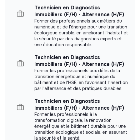
Agence Parisienne du Climat did not yet
Technicien en Diagnostics
communicate its impact measurement.
Immobiliers (F/H) - Alternance (H/F)
Former des professionnels aux métiers du
numérique et de l'énergie pour une transition
écologique durable, en améliorant l'habitat et
la sécurité par des diagnostics experts et
Labels and certifications
une éducation responsable.
Technicien en Diagnostics
Referenced by Shift Your Job.
Immobiliers (F/H) - Alternance (H/F)
Former les professionnels aux défis de la
transition énergétique et numérique du
bâtiment et de l'HSE, en favorisant l'insertion
par l'alternance et des pratiques durables.
Documents
Technicien en Diagnostics
Immobiliers (F/H) - Alternance (H/F)
Did not yet add a transparency document.
Former les professionnels à la
transformation digitale, la rénovation
énergétique et le bâtiment durable pour une
transition écologique et sociale, en assurant
la sécurité et la santé.