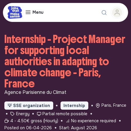
Menu
Internship - Project Manager
for supporting local
authorities in adapting to
climate change - Paris,
France
Agence Parisienne du Climat
Paris, France
💡
SSE organization
Internship
Energy
Partial remote possible
4 - 4.50€ gross (Hourly)
No experience required
Posted on 06-04-2026
Start: August 2026