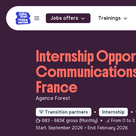
Jobs offers
Trainings
Internship Oppor
Communications 
France
Agence Forest
💡
Transition partners
Internship
683 - 683€ gross (Monthly)
From 0 to 3 
Start: September 2026
> End: February 2026