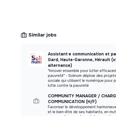
• Assister les équipes dans la préparation 
Appui aux équipes
• Accompagner ponctuellement les équipes
supports de communication adaptés à leur
Similar jobs
• Participer à la réalisation de supports de
• Contribuer à l’actualisation des outils d
Assistant·e communication et pa
Gard, Haute-Garonne, Hérault (s
• Être force de proposition sur de nouve
alternance)
renforcer la visibilité de l’agence auprès de
"Innover ensemble pour lutter efficace
pauvreté" - Solinum déploie des projet
et publics.
sociale qui utilisent le numérique pour p
lutte contre la pauvreté
COMMUNITY MANAGER / CHARG
COMMUNICATION (H/F)
Favoriser le développement harmonieux 
et le bien-être de ses habitants, en mut