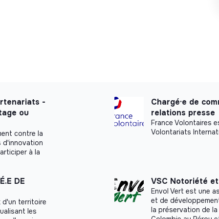
logistique et la coordination de ces temps forts.
 commerciales et projets dans la création de
s besoins.
 présentation et d’aide à la commercialisation.
e communication internes et externes.
rtenariats -
Chargé·e de comm
tage ou
relations presse
aux formats et contenus permettant de
France Volontaires e
Volontariats Internat
s propriétaires, partenaires immobiliers, clients
ment contre la
s d'innovation
articiper à la
É.E DE
VSC Notoriété e
Envol Vert est une a
et de développement r
d'un territoire
la préservation de la
ualisant les
Colombie au Pérou e