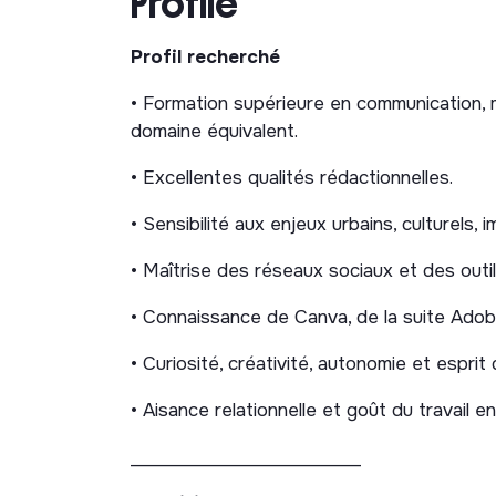
Profile
communication de l’agence, print et digitau
Profil recherché
• Contribuer à la réalisation de newsletter
commerciaux et de marketing, signalétique 
• Formation supérieure en communication, ma
domaine équivalent.
• Participer à la rédaction et à la progra
sociaux.
• Excellentes qualités rédactionnelles.
• Réaliser des interviews et portraits d’o
• Sensibilité aux enjeux urbains, culturels, 
projets.
• Maîtrise des réseaux sociaux et des out
• Participer à l’élaboration et au suivi du ca
• Connaissance de Canva, de la suite Adobe
temps forts des projets et des événemen
• Curiosité, créativité, autonomie et esprit d’
Réseaux sociaux & communication digi
• Aisance relationnelle et goût du travail e
Participer à l’animation des réseaux soc
Participer à la diffusion des contenus 
__________________________
l’agence (site internet, réseaux sociaux