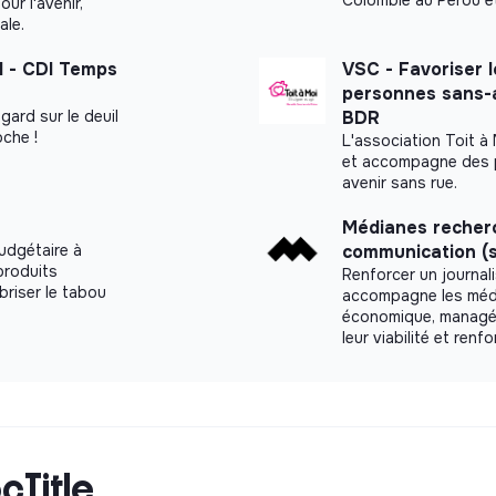
ur l'avenir,
ale.
H - CDI Temps
VSC - Favoriser le
personnes sans-a
gard sur le deuil
BDR
oche !
L'association Toit à
et accompagne des p
avenir sans rue.
Médianes recherc
udgétaire à
communication (
produits
Renforcer un journa
briser le tabou
accompagne les média
économique, managéri
leur viabilité et renf
cTitle