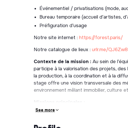
Événementiel / privatisations (mode, aud
Bureau temporaire (accueil d’artistes, d
Préfiguration d’usage
Notre site internet :
https://forest.paris/
Notre catalogue de lieux :
urlr.me/QJ6Zw8
Contexte de la mission :
Au sein de l’équ
participe à la valorisation des projets, des
la production, à la coordination et à la di
stage offre une vision transversale des m
environnement mêlant immobilier, culture et
Missions principales :
See more
Création de contenus
• Participer à la rédaction de contenus édi