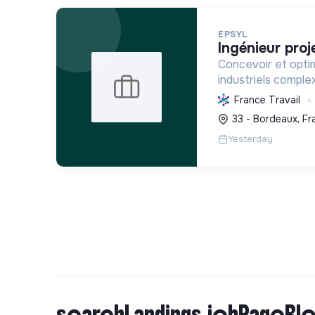
EPSYL
ingénieur proj
Concevoir et opti
industriels comple
carbone et la mobil
France Travail
s'appuyant sur l'i
33 - Bordeaux, Fr
démarche RSE.
Yesterday
searchLandings.jobPageBlo