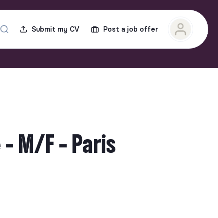
Submit my CV
Post a job offer
- M/F - Paris