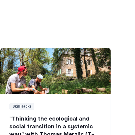
Skill Hacks
"Thinking the ecological and
social transition in a systemic
way" with Thomas Merzlic (T-