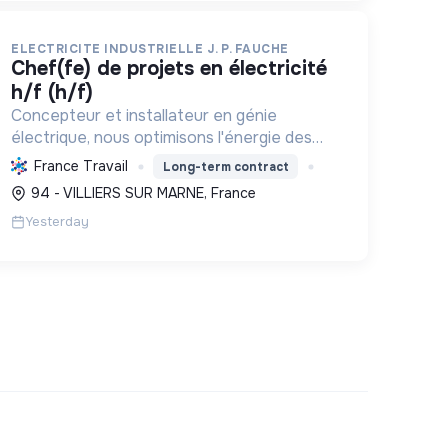
ELECTRICITE INDUSTRIELLE J. P. FAUCHE
chef(fe) de projets en électricité
h/f (h/f)
Concepteur et installateur en génie
électrique, nous optimisons l'énergie des
entreprises et collectivités. Engagés dans
France Travail
Long-term contract
la transition écologique avec le Label RGE,
94 - VILLIERS SUR MARNE, France
nous offrons des solutions innovant...
Yesterday