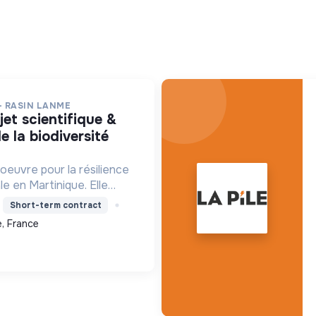
- RASIN LANME
e la biodiversité
oeuvre pour la résilience
le en Martinique. Elle
re les écosystèmes
Short-term contract
ensibilise le public et
, France
ns pour un aven...