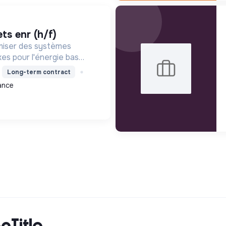
ets enr (h/f)
miser des systèmes
xes pour l'énergie bas
ité durable, en
Long-term contract
nnovation et une
ance
cTitle