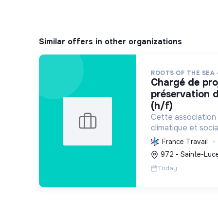
Similar offers in other organizations
ROOTS OF THE SEA 
chargé de projet scientifique &
préservation d
(h/f)
Cette association 
climatique et socia
protège et restau
France Travail
marins et côtiers, s
972 - Sainte-Luce
mobilise les citoye
Today