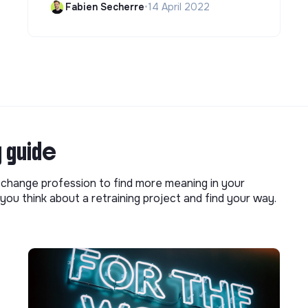
Fabien Secherre
•
14 April 2022
g guide
o change profession to find more meaning in your
you think about a retraining project and find your way.