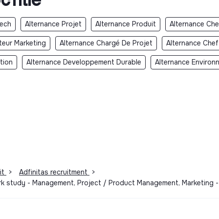
Tech
Alternance Projet
Alternance Produit
Alternance Che
teur Marketing
Alternance Chargé De Projet
Alternance Chef
tion
Alternance Developpement Durable
Alternance Environ
it
>
Adfinitas recruitment
>
Work study - Management, Project / Product Management, Marketing