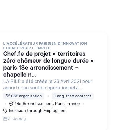
L'ACCÉLÉRATEUR PARISIEN D'INNOVATION
LOCALE POUR L'EMPLOI
chef.fe de projet « territoires
zéro chômeur de longue durée »
paris 18e arrondissement –
chapelle n...
LA PILE a été créée le 23 Avril 2021 pour
apporter un soutien opérationnel à
l'essaimage de l’expérimentation
💡
SSE organization
Long-term contract
"Territoires Zéro Chômeur de Longue
18e Arrondissement, Paris, France
Durée" à Paris
Inclusion through Employment
Yesterday