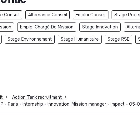
e Conseil
Alternance Conseil
Emploi Conseil
Stage Proje
ission
Emploi Chargé De Mission
Stage Innovation
Altern
Stage Environnement
Stage Humanitaire
Stage RSE
it
>
Action Tank recruitment
>
aris - Internship - Innovation, Mission manager - Impact - 05