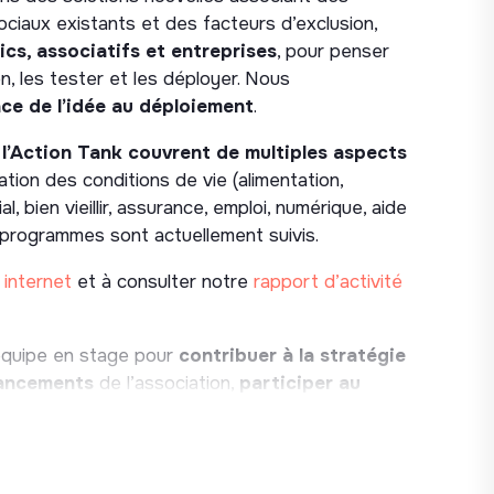
ociaux existants et des facteurs d’exclusion,
ics, associatifs et entreprises
, pour penser
, les tester et les déployer. Nous
ce de l’idée au déploiement
.
 l’Action Tank couvrent de multiples aspects
ation des conditions de vie (alimentation,
al, bien vieillir, assurance, emploi, numérique, aide
de programmes sont actuellement suivis.
 internet
et à consulter notre
rapport d’activité
équipe en stage pour
contribuer à la stratégie
nancements
de l’association,
participer au
t
appuyer la structuration des démarches de
tion Tank.