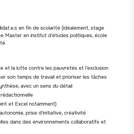
ns spécifiques suivantes, en étant
at.e.s en fin de scolarité (idéalement, stage
 partenariats et de financements de
e Master en institut d’études politiques, école
té.
les fondations par type de secteurs et
sées par les approches systémiques
européens : benchmark, documentation des
 et la lutte contre les pauvretés et l’exclusion
 équipes projets, priorisation et élaboration de
er son temps de travail et prioriser les tâches
ynthèse, avec un sens du détail
rojets :
rédactionnelle
oint et Excel notamment)
cifiques, afin d’évaluer le potentiel pour un
tonomie, prise d’initiative, créativité
ciation sur ces thématiques : projets de
-recours, démarches intégrant des approches de
lles dans des environnements collaboratifs et
grammes mobilisant la donnée au service de