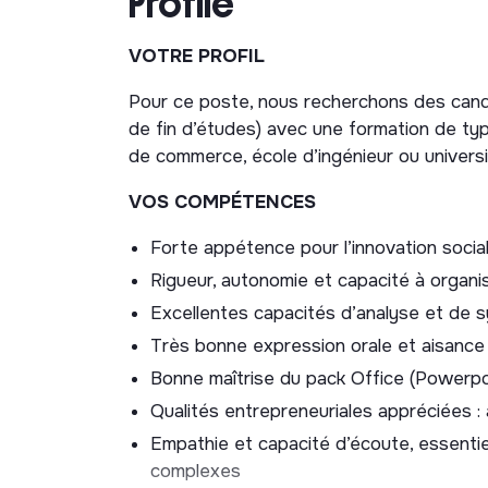
Profile
Vous apporterez un soutien sur les missio
VOTRE PROFIL
accompagné.e par un.e chef.f.e senior.
Pour ce poste, nous recherchons des candid
Soutien à la stratégie de recherche de
de fin d’études) avec une formation de typ
l’association :
de commerce, école d’ingénieur ou universi
Alimenter une cartographie des principa
VOS COMPÉTENCES
thématiques, notamment celles intéres
Appuyer la recherche de financements 
Forte appétence pour l’innovation sociale
conditions, présentation des retours aux
Rigueur, autonomie et capacité à organis
plans d’action par thématique.
Excellentes capacités d’analyse et de s
Appui au développement de nouveaux p
Très bonne expression orale et aisance 
Bonne maîtrise du pack Office (Powerp
Mener une exploration sur des sujets spé
Qualités entrepreneuriales appréciées : au
lancement de nouveaux travaux de l’asso
nature préventive, lutte contre le non
Empathie et capacité d’écoute, essentie
type économie comportementale, et pro
complexes