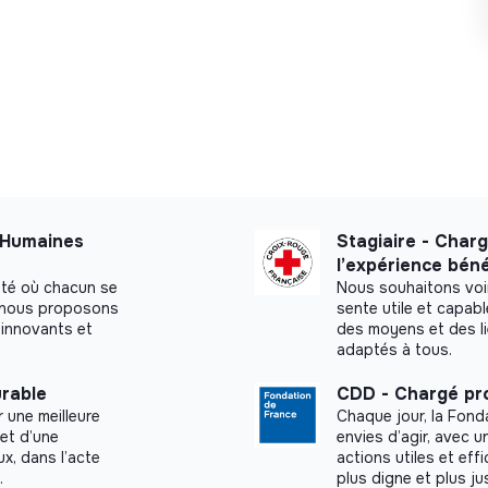
ojets, reporting annuel) et mettre en place une
capitalisation sur ce sujet (participer à la
 partir de juillet ou septembre 2026
issement de Paris (métro Poissonnière ou Gare
s Humaines
Stagiaire - Charg
 rythme à définir.
l’expérience bén
été où chacun se
Nous souhaitons voi
possibles
a, nous proposons
sente utile et capab
innovants et
des moyens et des l
adaptés à tous.
0€ brut / mois
urable
CDD - Chargé pro
arte Swile (tickets restaurant), une
 une meilleure
Chaque jour, la Fond
et le remboursement de 50% du Pass Navigo.
et d’une
envies d’agir, avec u
x, dans l’acte
actions utiles et eff
.
plus digne et plus ju