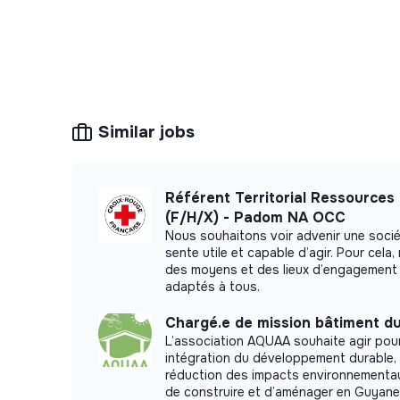
indicateurs (tableaux de bord, fiches pr
phase de test.
Contribuer à la production d’éléments de 
préparation de notes ou d’un rapport).
CONDITIONS
Similar jobs
Contrat :
Stage de fin d’études (6 mois), à
Lieu
: Locaux situés dans le 10ème arrond
Référent Territorial Ressource
de l’Est). Télétravail partiel possible sur un
(F/H/X) - Padom NA OCC
Nous souhaitons voir advenir une soci
Déplacements
: Déplacements ponctuels 
sente utile et capable d’agir. Pour cel
des moyens et des lieux d’engagement 
adaptés à tous.
Rémunération
: Indemnité de stage de 90
Chargé.e de mission bâtiment d
L’Action Tank vous fournit également une c
L’association AQUAA souhaite agir pour
participation à la complémentaire santé 
intégration du développement durable, 
réduction des impacts environnementau
ENVIE DE NOUS REJOINDRE ?
de construire et d’aménager en Guyane