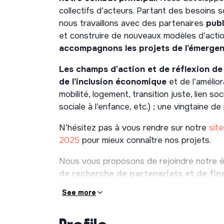
collectifs d’acteurs. Partant des besoins s
nous travaillons avec des partenaires
publ
et construire de nouveaux modèles d’action
accompagnons les projets de l’émergen
Les champs d’action et de réflexion de
de l’inclusion économique
et de l’amélior
mobilité, logement, transition juste, lien soci
sociale à l’enfance, etc.) ; une vingtaine 
N’hésitez pas à vous rendre sur notre
site
2025
pour mieux connaître nos projets.
Nous vous proposons de rejoindre notre 
de recherche de partenariats
et de fi
développement de nouveaux projets
, e
See more
mesures d’impact
des programmes de l’Ac
MISSIONS