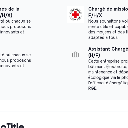
disponibilité, et une
réponse aux questions
mes de la
Chargé de missio
sse-t-il ? Que recherchez-vous dans votre
F/H/X)
F/H/X
été où chacun se
Nous souhaitons voi
a, nous proposons
sente utile et capab
innovants et
des moyens et des l
adaptés à tous.
Assistant Chargé
été où chacun se
(H/F)
a, nous proposons
Cette entreprise pr
innovants et
bâtiment (électricité,
maintenance et dépan
écologique via le ph
l'efficacité énergéti
RGE.
cTitle