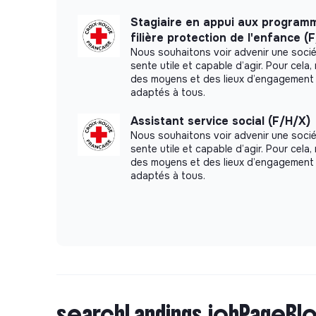
Envoyez-nous votre
CV
avec vos dates de 
Stagiaire en appui aux program
suivantes
: Pourquoi ce poste vous intére
filière protection de l'enfance (
Nous souhaitons voir advenir une soci
prochain poste ?
sente utile et capable d’agir. Pour cel
des moyens et des lieux d’engagement 
adaptés à tous.
Assistant service social (F/H/X)
Nous souhaitons voir advenir une soci
sente utile et capable d’agir. Pour cel
des moyens et des lieux d’engagement 
adaptés à tous.
searchLandings.jobPageBlo