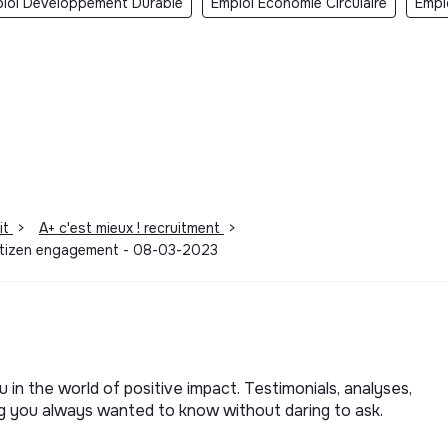
loi Developpement Durable
Emploi Economie Circulaire
Empl
it
>
A+ c'est mieux ! recruitment
>
 Citizen engagement - 08-03-2023
u in the world of positive impact. Testimonials, analyses,
ng you always wanted to know without daring to ask.