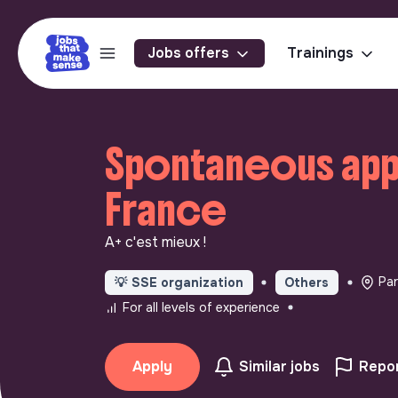
Jobs offers
Trainings
Spontaneous appli
France
A+ c'est mieux !
Par
💡
SSE organization
Others
For all levels of experience
Apply
Similar jobs
Repor