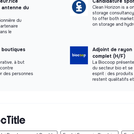
eur.rice
Candidature spo
n antenne du
Clean Horizon is a 
storage consultancy.
to offer both market
ionnière du
on storage and hydr
artenaire
dans le
 boutiques
Adjoint de rayon
complet (H/F)
rative, à but
La Biocoop présente
 contre
du secteur bio et s
our des personnes
esprit : des produits
restent qualitatifs e
cTitle