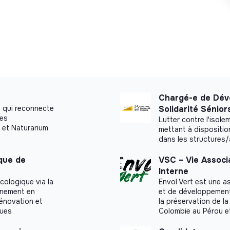
Chargé-e de Dév
 qui reconnecte
Solidarité Sénior
ues
Lutter contre l'isol
 et Naturarium
mettant à dispositio
dans les structures
ique de
VSC – Vie Associ
Interne
cologique via la
Envol Vert est une a
agnement en
et de développement r
rénovation et
la préservation de la
ques
Colombie au Pérou e