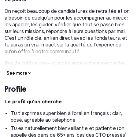
On reçoit beaucoup de candidatures de retraités et on
a besoin de quelqu'un pour les accompagner au mieux :
les appeler, les guider, vérifier que tout se passe bien
sur leurs missions, répondre à leurs questions par mail.
C'est un rôle clé, en lien direct avec les fondateurs, et
tu auras un vrai impact sur la qualité de l'expérience
qu'on offre à notre communauté.
Pas de cold calling — que des appels chaleureux à des
gens contents qu'on les appelle.
See more
Tes missions au quotidien
Profile
Onboarder par téléphone les retraités fraîchement
inscrits et les guider pas à pas dans la création de
Le profil qu'on cherche
leur annonce
Tu t'exprimes super bien à l'oral en français : clair,
Rappeler les retraités inscrits mais pas encore
posé, agréable au téléphone
publiés pour les débloquer
Tu es naturellement bienveillant·e et patient·e (on
Suivre les missions en cours : vérifier que tout se
appelle des gens de 65+ ans, pas des CTO pressés)
passe bien, que la plateforme est bien comprise,