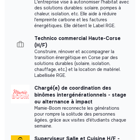
L'entreprise vise à autonomiser l'habitat avec
des solutions durables: solaire, pompes à
Website
Company
chaleur, isolation, etc. Elle aide à réduire
< 15 persons
Elderly
l'empreinte carbone et les factures
énergétiques. Elle détient le Label RGE.
Technico commercial Haute-Corse
(H/F)
Impact study
Construire, rénover et accompagner la
transition énergétique en Corse par des
Compania did not yet communicate its impact
solutions durables (solaire, isolation,
measurement.
chauffage, etc.) et la location de matériel.
Labellisée RGE.
Chargé(e) de coordination des
binômes intergénérationnels - stage
ou alternance à impact
Labels and certifications
Mamie-Boom reconnecte les générations
pour rompre la solitude des personnes
This structure did not communicate to us the
âgées, grâce aux visites d'étudiants chaque
labels or certifications that it was able to obtain.
semaine.
Superviseur Salle et Cuisine H/F -