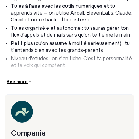
recueillir les retours
Tu es à l'aise avec les outils numériques et tu
apprends vite — on utilise Aircall, ElevenLabs, Claude,
Gérer le support par mail avec bienveillance et
Gmail et notre back-office interne
réactivité
Tu es organisé·e et autonome : tu sauras gérer ton
Faire remonter aux fondateurs ce qui coince et ce
flux d'appels et de mails sans qu'on te tienne la main
qui marche, pour qu'on améliore le produit en continu
Petit plus (qu'on assume à moitié sérieusement) : tu
Ce qu'on t'offre
t'entends bien avec tes grands-parents
Niveau d'études : on s'en fiche. C'est ta personnalité
Stage de 6 mois, temps plein, convention obligatoire
et ta voix qui comptent.
1 000 € brut / mois + prime (à définir ensemble selon
ton impact)
See more
Hybride : bureau à Boulogne-Billancourt + télétravail
Tu rapportes directement aux 2 fondateurs — donc
tu apprends vraiment comment se construit une
boîte de zéro
Une mission qui a du sens : briser l'isolement des
retraités, recréer du lien intergénérationnel, et le voir
concrètement chaque jour
Compania
L'opportunité de rejoindre une start-up early stage