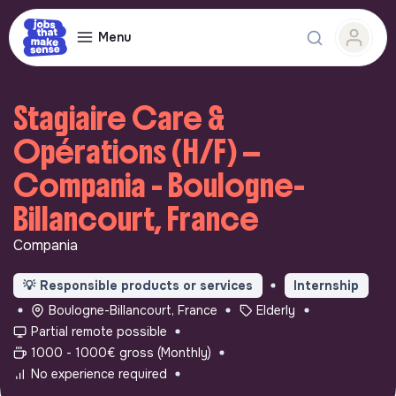
Menu
Stagiaire Care &
Opérations (H/F) —
Compania - Boulogne-
Billancourt, France
Compania
💡
Responsible products or services
Internship
Boulogne-Billancourt, France
Elderly
Partial remote possible
1000 - 1000€ gross (Monthly)
No experience required