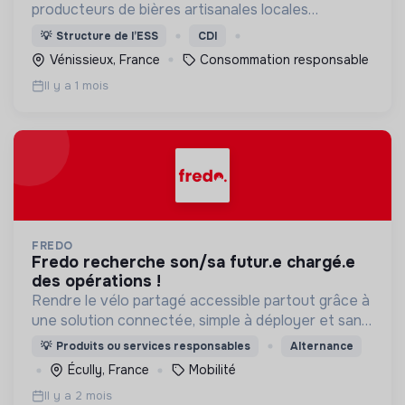
producteurs de bières artisanales locales
proposant un service de distribution en circuit
💡
Structure de l’ESS
CDI
court aux entreprises artisanales de la filière
Vénissieux, France
Consommation responsable
brassicole.
Il y a 1 mois
FREDO
fredo recherche son/sa futur.e chargé.e
des opérations !
Rendre le vélo partagé accessible partout grâce à
une solution connectée, simple à déployer et sans
station, permettant aux organisations d'accélérer
💡
Produits ou services responsables
Alternance
la transition vers une mobilité durable.
Écully, France
Mobilité
Il y a 2 mois