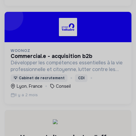
WOONOZ
commercial.e - acquisition b2b
Développer les compétences essentielles à la vie
professionnelle et citoyenne, lutter contre les
inégalités sociales, contribuer à la transition
💡
Cabinet de recrutement
CDI
éducative.
Lyon, France
Conseil
Il y a 2 mois