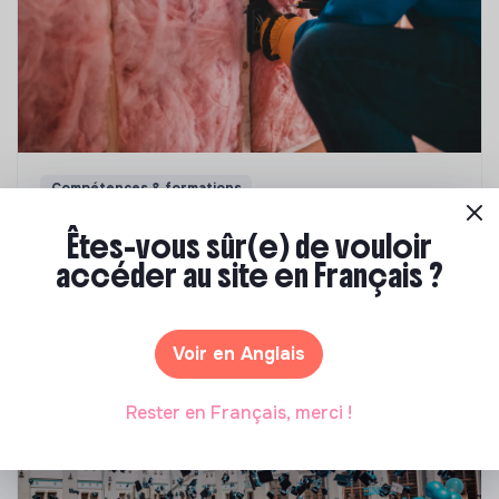
Compétences & formations
Top 8 des formations en rénovation
Êtes-vous sûr(e) de vouloir
énergétique des bâtiments
accéder au site en Français ?
Marianne Roussel
•
21 janvier 2025
Voir en Anglais
Rester en Français, merci !