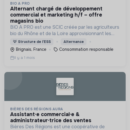
BIO A PRO
alternant chargé de développement
commercial et marketing h/f – offre
magasins bio
BIO A PRO est une SCIC créée par les agriculteurs
bio du Rhône et de la Loire approvisionnant les
professionnels de l’alimentation en produits
💡
Structure de l’ESS
Alternance
biologiques et locaux.
Brignais, France
Consommation responsable
Il y a 1 mois
BIÈRES DES RÉGIONS AURA
assistant·e commercial·e &
administrateur·trice des ventes
Bières Des Régions est une coopérative de