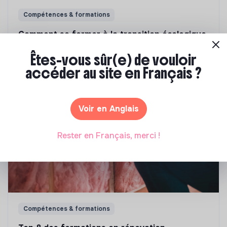
Compétences & formations
Comment se former à la transition écologique
?
Êtes-vous sûr(e) de vouloir
Marianne Roussel
•
09 janvier 2024
accéder au site en Français ?
Voir en Anglais
Rester en Français, merci !
Compétences & formations