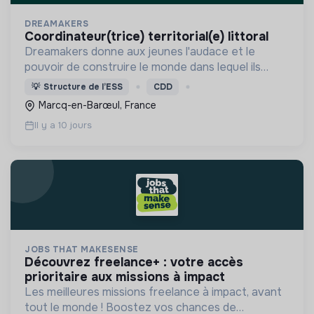
DREAMAKERS
coordinateur(trice) territorial(e) littoral
Dreamakers donne aux jeunes l'audace et le
pouvoir de construire le monde dans lequel ils
rêvent de vivre et accompagne ceux qui
💡
Structure de l’ESS
CDD
souhaitent concrétiser leur projet.
Marcq-en-Barœul, France
Il y a 10 jours
JOBS THAT MAKESENSE
découvrez freelance+ : votre accès
prioritaire aux missions à impact
Les meilleures missions freelance à impact, avant
tout le monde ! Boostez vos chances de