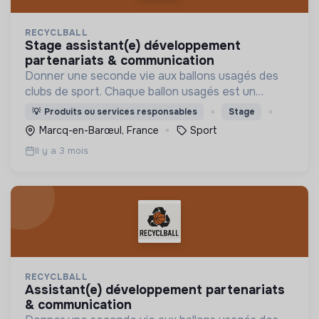
RECYCLBALL
stage assistant(e) développement
partenariats & communication
Donner une seconde vie aux ballons usagés des
clubs de sport. Chaque ballon usagés est un
déchet sans valeurs, nous le transformons en
💡
Produits ou services responsables
Stage
accessoires permettant d'accompagner
Marcq-en-Barœul, France
Sport
financièrement les clubs.
Il y a 3 mois
RECYCLBALL
assistant(e) développement partenariats
& communication