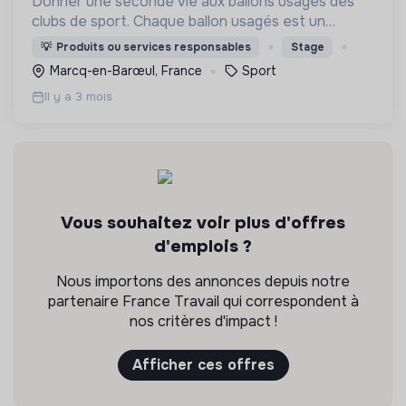
Donner une seconde vie aux ballons usagés des
clubs de sport. Chaque ballon usagés est un
déchet sans valeurs, nous le transformons en
💡
Produits ou services responsables
Stage
accessoires permettant d'accompagner
Marcq-en-Barœul, France
Sport
financièrement les clubs.
Il y a 3 mois
Vous souhaitez voir plus d'offres
d'emplois ?
Nous importons des annonces depuis notre
partenaire France Travail qui correspondent à
nos critères d'impact !
Afficher ces offres