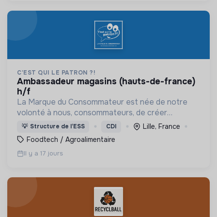
C'EST QUI LE PATRON ?!
ambassadeur magasins (hauts-de-france)
h/f
La Marque du Consommateur est née de notre
volonté à nous, consommateurs, de créer
collectivement des produits en soutien aux
Lille, France
💡
Structure de l’ESS
CDI
producteurs.
Foodtech / Agroalimentaire
Il y a 17 jours