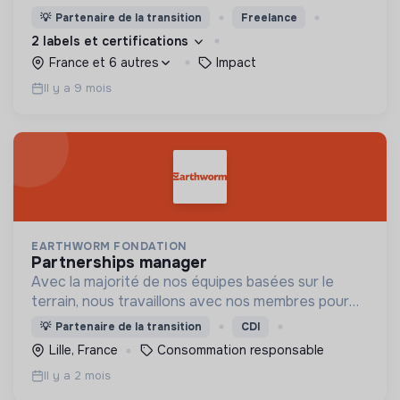
décrocher des missions à fort impact en
💡
Partenaire de la transition
Freelance
rejoignant le plus grand réseau de structures
2 labels et certifications
engagées.
France et 6 autres
Impact
Il y a 9 mois
EARTHWORM FONDATION
partnerships manager
Avec la majorité de nos équipes basées sur le
terrain, nous travaillons avec nos membres pour
trouver des solutions environnementales durables
💡
Partenaire de la transition
CDI
pour les communautés et les écosystèmes.
Lille, France
Consommation responsable
Il y a 2 mois