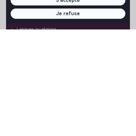
J'accepte
Conditions d'utilisation
Je refuse
RÉGLAGES
Langues ou régions
Plan du site
Paramètres des cookies
SUIVEZ-NOUS
© 2026 jobs that makesense.