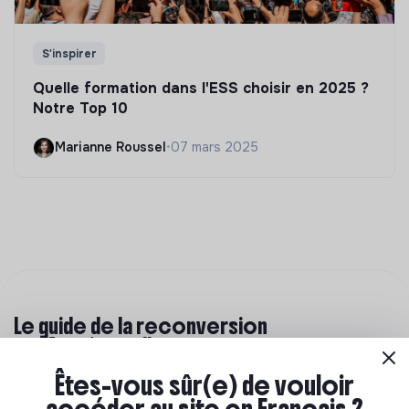
S'inspirer
Quelle formation dans l'ESS choisir en 2025 ?
Notre Top 10
Marianne Roussel
•
07 mars 2025
Le guide de la reconversion
professionnelle
Êtes-vous sûr(e) de vouloir
Tu ne t'épanouis plus dans ton travail, et tu envisages
de changer de profession pour trouver plus de sens