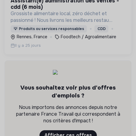
assistant(e) administration des ventes -
cdd (6 mois)
Grossiste alimentaire local, zéro déchet et
passionné ! Nous livrons les meilleurs restau
bretons en contenants consignés
💡
Produits ou services responsables
CDD
Rennes, France
Foodtech / Agroalimentaire
Il y a 25 jours
Vous souhaitez voir plus d'offres
d'emplois ?
Nous importons des annonces depuis notre
partenaire France Travail qui correspondent à
nos critères d'impact !
Afficher ces offres