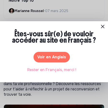
Notre Top 10
Marianne Roussel
•
07 mars 2025
Êtes-vous sûr(e) de vouloir
accéder au site en Français ?
Le guide de la reconversion
Voir en Anglais
professionnelle
Rester en Français, merci !
Tu ne t'épanouis plus dans ton travail, et tu envisages
de changer de profession pour trouver plus de sens
dans ta vie professionnelle ? Découvre les ressources
pour t'aider à réflechir à un projet de reconversion et
trouver ta voie.