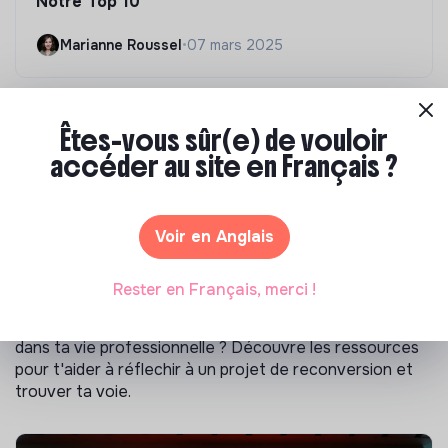
Notre Top 10
Marianne Roussel
•
07 mars 2025
Êtes-vous sûr(e) de vouloir
accéder au site en Français ?
Le guide de la reconversion
Voir en Anglais
professionnelle
Rester en Français, merci !
Tu ne t'épanouis plus dans ton travail, et tu envisages
de changer de profession pour trouver plus de sens
dans ta vie professionnelle ? Découvre les ressources
pour t'aider à réflechir à un projet de reconversion et
trouver ta voie.