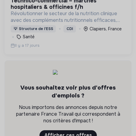
technico-commercial – marchés
hospitaliers & officines f/h
Révolutionner le secteur de la nutrition clinique
avec des compléments nutritionnels efficaces,
gourmands et naturels !
Clapiers, France
💡
Structure de l’ESS
CDI
Santé
Il y a 17 jours
Vous souhaitez voir plus d'offres
d'emplois ?
Nous importons des annonces depuis notre
partenaire France Travail qui correspondent à
nos critères d'impact !
Afficher ces offres