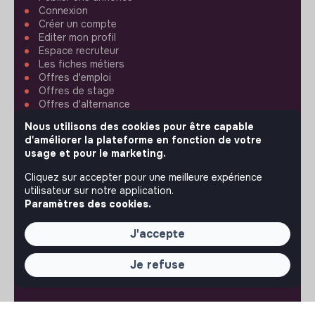
Connexion
Créer un compte
Editer mon profil
Espace recruteur
Les fiches métiers
Offres d'emploi
Offres de stage
Offres d'alternance
Nous utilisons des cookies pour être capable
ASSISTANCE
d'améliorer la plateforme en fonction de votre
usage et pour le marketing.
Nous contacter
Cliquez sur accepter pour une meilleure expérience
FAQ
utilisateur sur notre application.
Conditions d'utilisation
Paramètres des cookies.
RÉGLAGES
J'accepte
Langues ou régions
Je refuse
Plan du site
Paramètres des cookies