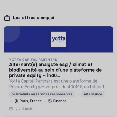
Les offres d'emploi
YOTTA CAPITAL PARTNERS
alternant(e) analyste esg / climat et
biodiversité au sein d’une plateforme de
private equity – indu...
Yotta Capital Partners est une plateforme de
Private Equity gérant près de 400M€, où l’objectif
de rendement financier est associé à une
💡
Produits ou services responsables
Alternance
approche centrée sur les enjeux de transition
Paris, France
Finance
environnementale.
Il y a 4 mois