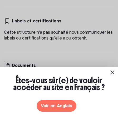
Labels et certifications
Cette structure n'a pas souhaité nous communiquer les
labels ou certifications qu'elle a pu obtenir.
Documents
N'a pas encore communiqué de documents de
Êtes-vous sûr(e) de vouloir
transparence
accéder au site en Français ?
Voir en Anglais