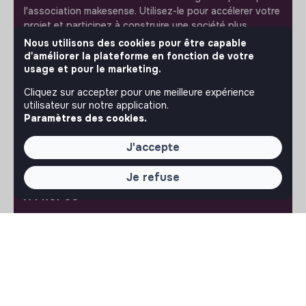
l'association makesense. Utilisez-le pour accélerer votre
projet et participez à construire une société plus
respectueuse, inclusive et durable.
Nous utilisons des cookies pour être capable
Notre application mobile
d'améliorer la plateforme en fonction de votre
usage et pour le marketing.
Ne ratez jamais un message d’un recruteur. Recevez une
notification et répondez simplement depuis l’app.
Cliquez sur accepter pour une meilleure expérience
utilisateur sur notre application.
Paramètres des cookies.
iPhone
Android
J'accepte
Je refuse
À PROPOS
La plateforme
Notre mission et notre impact
L'association makesense
Proposition de partenariat
LIENS UTILES