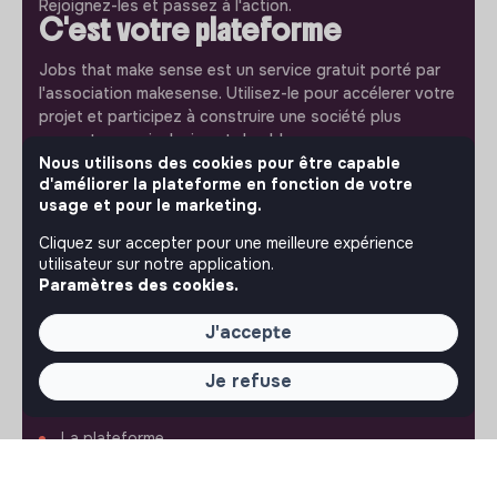
Rejoignez-les et passez à l'action.
C'est votre plateforme
Jobs that make sense est un service gratuit porté par
l'association makesense. Utilisez-le pour accélerer votre
projet et participez à construire une société plus
respectueuse, inclusive et durable.
Notre application mobile
Nous utilisons des cookies pour être capable
d'améliorer la plateforme en fonction de votre
Ne ratez jamais un message d’un recruteur. Recevez une
usage et pour le marketing.
notification et répondez simplement depuis l’app.
Cliquez sur accepter pour une meilleure expérience
utilisateur sur notre application.
iPhone
Android
Paramètres des cookies.
J'accepte
Je refuse
À PROPOS
La plateforme
Notre mission et notre impact
L'association makesense