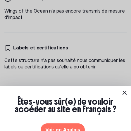
Wings of the Ocean n'a pas encore transmis de mesure
d'impact
Labels et certifications
Cette structure n'a pas souhaité nous communiquer les
labels ou certifications qu'elle a pu obtenir.
Documents
Êtes-vous sûr(e) de vouloir
accéder au site en Français ?
N'a pas encore communiqué de documents de
transparence
Voir en Anglais