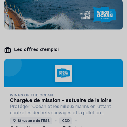
Les offres d'emploi
WINGS OF THE OCEAN
chargé.e de mission - estuaire de la loire
Protéger l'Océan et les milieux marins en luttant
contre les déchets sauvages et la pollution
plastique. Ramassage et étude des déchets,
💡
Structure de l’ESS
CDD
programmes scientifiques et actions de