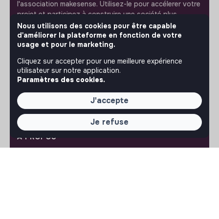
l'association makesense. Utilisez-le pour accélerer votre
projet et participez à construire une société plus
respectueuse, inclusive et durable.
Nous utilisons des cookies pour être capable
Notre application mobile
d'améliorer la plateforme en fonction de votre
usage et pour le marketing.
Ne ratez jamais un message d’un recruteur. Recevez une
Cliquez sur accepter pour une meilleure expérience
notification et répondez simplement depuis l’app.
utilisateur sur notre application.
Paramètres des cookies.
iPhone
Android
J'accepte
Je refuse
À PROPOS
La plateforme
Notre mission et notre impact
L'association makesense
Proposition de partenariat
LIENS UTILES