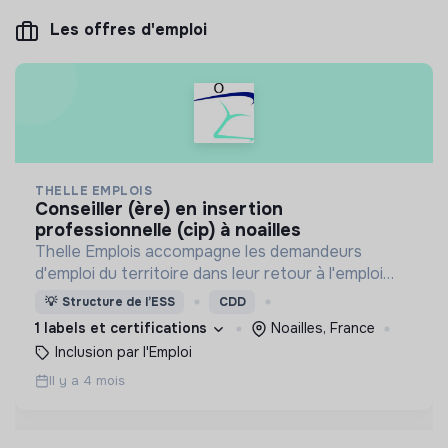
Les offres d'emploi
THELLE EMPLOIS
conseiller (ère) en insertion
professionnelle (cip) à noailles
Thelle Emplois accompagne les demandeurs
d'emploi du territoire dans leur retour à l'emploi
grâce à un accompagnement socio professionnel
💡
Structure de l’ESS
CDD
individualisé et des missions de travail rémunérées.
1 labels et certifications
Noailles, France
Inclusion par l'Emploi
Il y a 4 mois