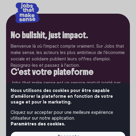
No bullshit, just impact.
Bienvenue là où l'impact compte vraiment. Sur Jobs that
make sense, les acteurs les plus ambitieux de l'économie
sociale et solidaire publient leurs offres d'emploi.
Rejoignez-les et passez à l'action.
C'est votre plateforme
Jobs that make sense est un service gratuit porté par
l'association makesense. Utilisez-le pour accélerer votre
Nous utilisons des cookies pour être capable
projet et participez à construire une société plus
d'améliorer la plateforme en fonction de votre
respectueuse, inclusive et durable.
usage et pour le marketing.
Notre application mobile
Cliquez sur accepter pour une meilleure expérience
utilisateur sur notre application.
Ne ratez jamais un message d’un recruteur. Recevez une
Paramètres des cookies.
notification et répondez simplement depuis l’app.