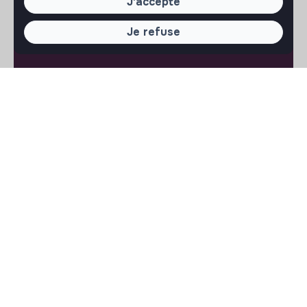
J'accepte
iPhone
Android
Je refuse
À PROPOS
La plateforme
Notre mission et notre impact
L'association makesense
Proposition de partenariat
LIENS UTILES
Toutes les annonces
Se former à l'impact
Le media
Publier une annonce
Connexion
Créer un compte
Editer mon profil
Espace recruteur