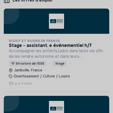
Les offres d'emploi
SCOUT ET GUIDES DE FRANCE
stage - assistant. e événementiel h/f
Accompagner les enfants/ados dans leurs vie afin
de les rendre autonome et dans leurs
responsabilités.
💡
Structure de l’ESS
Stage
Jambville, France
Divertissement / Culture / Loisirs
Il y a 4 mois