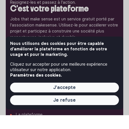
Rejoignez-les et passez à l'action.
C'est votre plateforme
Jobs that make sense est un service gratuit porté par
l'association makesense. Utilisez-le pour accélerer votre
projet et participez à construire une société plus
respectueuse, inclusive et durable.
Notre application mobile
Nous utilisons des cookies pour être capable
d'améliorer la plateforme en fonction de votre
Ne ratez jamais un message d’un recruteur. Recevez une
usage et pour le marketing.
notification et répondez simplement depuis l’app.
Cliquez sur accepter pour une meilleure expérience
utilisateur sur notre application.
iPhone
Android
Paramètres des cookies.
J'accepte
Je refuse
À PROPOS
La plateforme
Notre mission et notre impact
L'association makesense