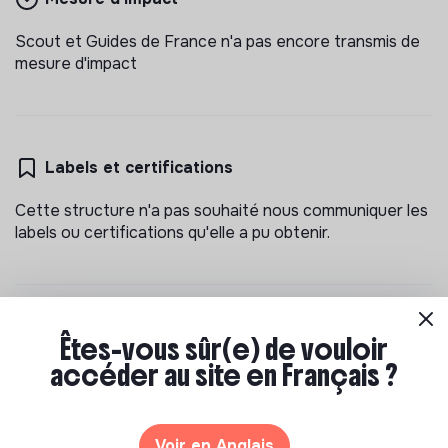
Scout et Guides de France n'a pas encore transmis de
mesure d'impact
Labels et certifications
Cette structure n'a pas souhaité nous communiquer les
labels ou certifications qu'elle a pu obtenir.
Documents
Êtes-vous sûr(e) de vouloir
accéder au site en Français ?
N'a pas encore communiqué de documents de
transparence
Voir en Anglais