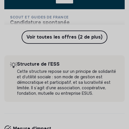
SCOUT ET GUIDES DE FRANCE
candidature spontanée
Accompagner les enfants/ados dans leurs vie afin
de les rendre autonome et dans leurs
Voir toutes les offres (2 de plus)
responsabilités.
Paris, France
💡
Structure de l’ESS
Autres
Divertissement / Culture / Loisirs
Il y a 3 ans
Structure de l’ESS
💡
Cette structure repose sur un principe de solidarité
et d’utilité sociale : son mode de gestion est
démocratique et participatif, et sa lucrativité est
limitée. Il s’agit d’une association, coopérative,
fondation, mutuelle ou entreprise ESUS.
Mesure d'impact