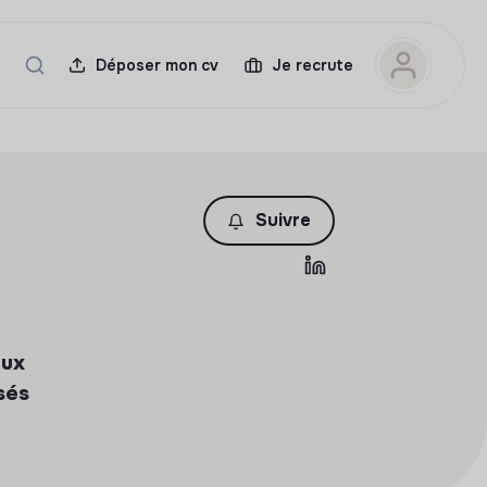
Déposer mon cv
Je recrute
Suivre
aux
sés