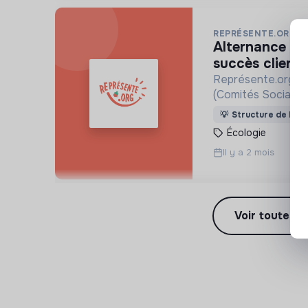
REPRÉSENTE.ORG
alternance ou stage - développement commercial et
succès clients
Représente.org est
(Comités Sociaux 
flécher les 11 Mds
💡
Structure de l’ES
durables.
Écologie
Il y a 2 mois
Voir toutes l