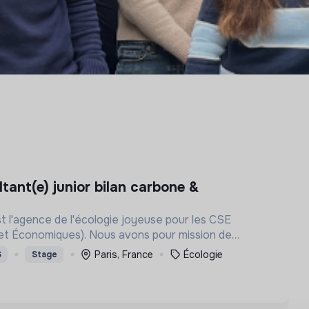
 l'agence de l'écologie joyeuse pour les CSE
et Économiques). Nous avons pour mission de
 d'euros dépensés par les CSE vers des avantages
Paris, France
Écologie
S
Stage