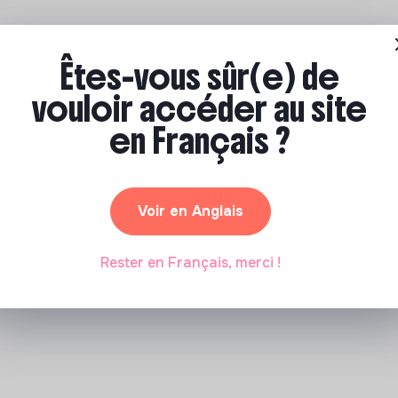
Êtes-vous sûr(e) de
vouloir accéder au site
 l'agence de l'écologie joyeuse pour les CSE
et Économiques). Nous avons pour mission de
en Français ?
 d'euros dépensés par les CSE vers des avantages
Paris, France
S
Alternance
Stage
Voir en Anglais
Rester en Français, merci !
es offres (2 de plus)