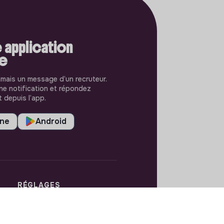
 application
le
amais un message d’un recruteur.
e notification et répondez
 depuis l’app.
one
Android
RÉGLAGES
Langues ou régions
Plan du site
Paramètres des cookies