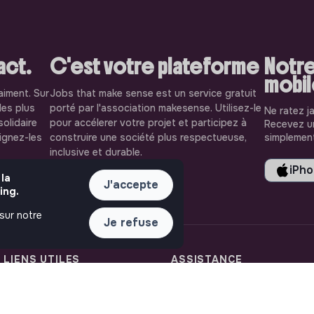
pact.
C'est votre plateforme
Notre
mobi
aiment. Sur
Jobs that make sense est un service gratuit
les plus
porté par l'association makesense. Utilisez-le
Ne ratez j
solidaire
pour accélerer votre projet et participez à
Recevez un
oignez-les
construire une société plus respectueuse,
simplement
inclusive et durable.
iPh
 la
J'accepte
ing.
 sur notre
Je refuse
LIENS UTILES
ASSISTANCE
Toutes les annonces
Nous contacter
Se former à l'impact
FAQ
Le media
Conditions d'utilisation