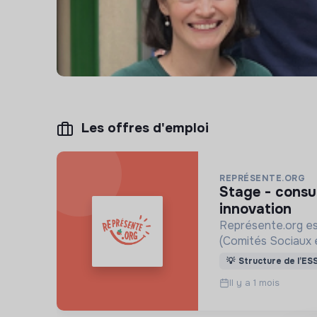
Les offres d'emploi
REPRÉSENTE.ORG
stage - consultant(e) junior bilan carbone &
innovation
Représente.org est
(Comités Sociaux 
flécher les 11 Mds
💡
Structure de l’ES
durables.
Il y a 1 mois