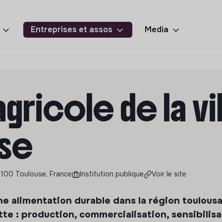
Entreprises et assos
Media
gricole de la vi
se
1100 Toulouse, France
Institution publique
Voir le site
ne alimentation durable dans la région toulous
ette : production, commercialisation, sensibilis