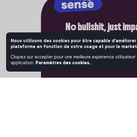
No bullshit, just im
Bienvenue là où l'impact compte vr
Nous utilisons des cookies pour être capable d'améliorer
Jobs that make sense, les acteurs 
plateforme en fonction de votre usage et pour le market
ambitieux de l'économie sociale et 
Cliquez sur accepter pour une meilleure expérience utilisateur
publient leurs offres d'emploi. Rej
application.
Paramètres des cookies.
et passez à l'action.
À PROPOS
La plateforme
Notre mission et notre
impact