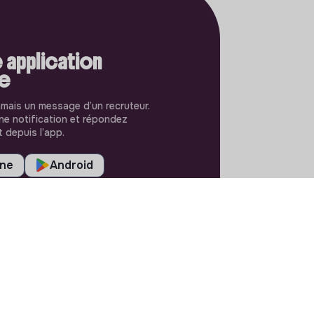
 application
le
amais un message d’un recruteur.
e notification et répondez
 depuis l’app.
one
Android
RÉGLAGES
Langues ou régions
Plan du site
Paramètres des cookies