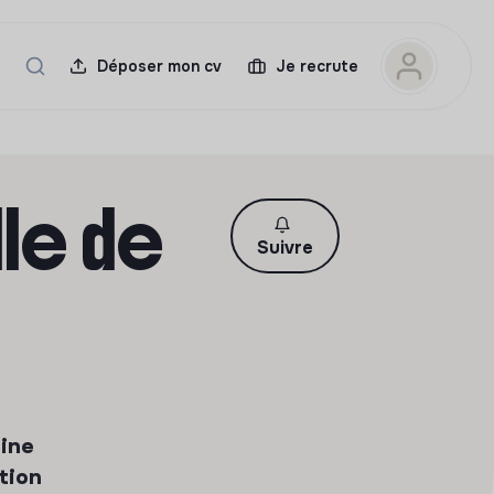
Déposer mon cv
Je recrute
lle de
Suivre
aine
ation