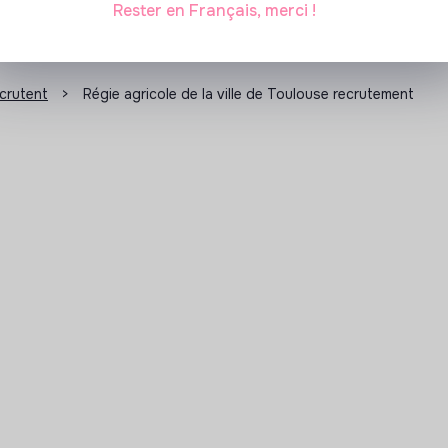
Rester en Français, merci !
ecrutent
>
Régie agricole de la ville de Toulouse recrutement