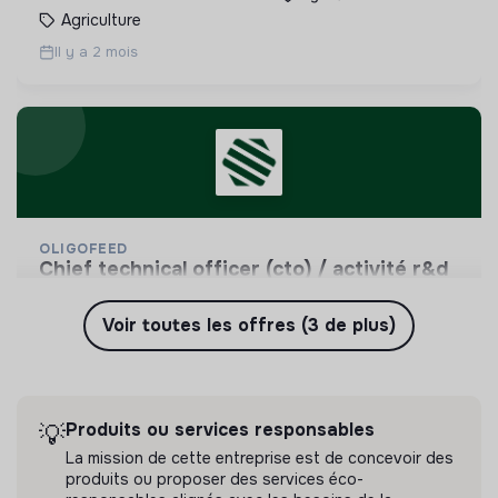
Agriculture
Il y a 2 mois
OLIGOFEED
chief technical officer (cto) / activité r&d
(biotech)
Oligofeed est une jeune startup deeptech créée
Voir toutes les offres (3 de plus)
en 2023 avec une mission claire et simple :
apporter une réponse positive et pragmatique au
💡
Produits ou services responsables
CDI
problème de la sur-mortalité de pollinisateurs.
1 labels et certifications
Produits ou services responsables
Gif-sur-Yvette, France
Agriculture
💡
La mission de cette entreprise est de concevoir des
Il y a 2 mois
produits ou proposer des services éco-