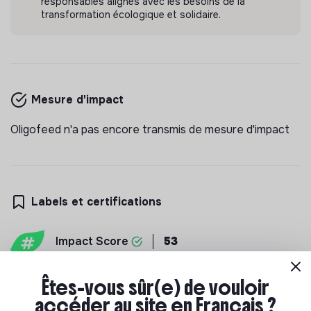
responsables alignés avec les besoins de la
transformation écologique et solidaire.
Mesure d'impact
OLIGOFEED
candidature spontanée
Oligofeed est une jeune startup deeptech créée
Oligofeed n'a pas encore transmis de mesure d'impact
en 2023 avec une mission claire et simple :
apporter une réponse positive et pragmatique au
💡
Produits ou services responsables
Autres
problème de la sur-mortalité de pollinisateurs.
1 labels et certifications
Lyon, France
Agriculture
Labels et certifications
Il y a 2 ans
Impact Score
53
Êtes-vous sûr(e) de vouloir
accéder au site en Français ?