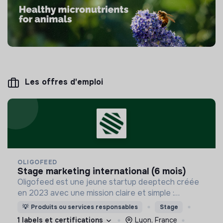
Les offres d'emploi
OLIGOFEED
stage marketing international (6 mois)
Oligofeed est une jeune startup deeptech créée
en 2023 avec une mission claire et simple :
apporter une réponse positive et pragmatique au
💡
Produits ou services responsables
Stage
problème de la sur-mortalité de pollinisateurs.
1 labels et certifications
Lyon, France