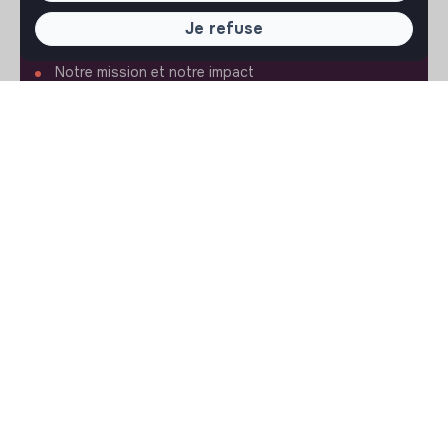
À PROPOS
Je refuse
La plateforme
Notre mission et notre impact
L'association makesense
Proposition de partenariat
LIENS UTILES
Toutes les annonces
Se former à l'impact
Le media
Publier une annonce
Connexion
Créer un compte
Editer mon profil
Espace recruteur
Les fiches métiers
Offres d'emploi
Offres de stage
Offres d'alternance