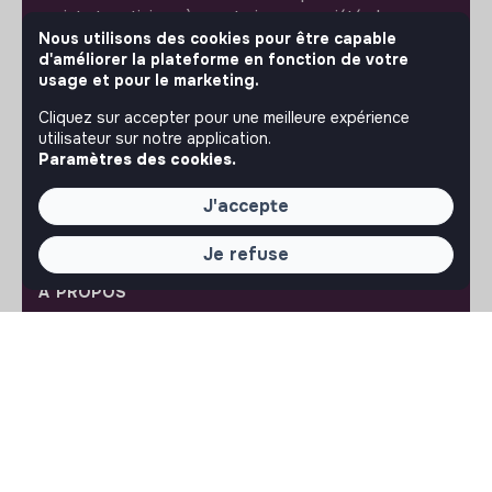
projet et participez à construire une société plus
Nous utilisons des cookies pour être capable
respectueuse, inclusive et durable.
Notre application mobile
d'améliorer la plateforme en fonction de votre
usage et pour le marketing.
Ne ratez jamais un message d’un recruteur. Recevez une
Cliquez sur accepter pour une meilleure expérience
notification et répondez simplement depuis l’app.
utilisateur sur notre application.
Paramètres des cookies.
iPhone
Android
J'accepte
Je refuse
À PROPOS
La plateforme
Notre mission et notre impact
L'association makesense
Proposition de partenariat
LIENS UTILES