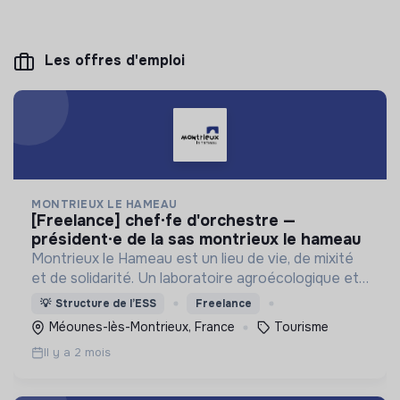
Les offres d'emploi
MONTRIEUX LE HAMEAU
[freelance] chef·fe d'orchestre —
président·e de la sas montrieux le hameau
Montrieux le Hameau est un lieu de vie, de mixité
et de solidarité. Un laboratoire agroécologique et
social d’où émergent de nouvelles manières de
💡
Structure de l’ESS
Freelance
faire, d’être et de penser ensemble.
Méounes-lès-Montrieux, France
Tourisme
Il y a 2 mois