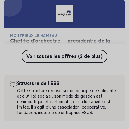
MONTRIEUX LE HAMEAU
chef·fe d'orchestre — président·e de la
sas montrieux le hameau
Montrieux le Hameau est un lieu de vie, de mixité
Voir toutes les offres (2 de plus)
et de solidarité. Un laboratoire agroécologique et
social d’où émergent de nouvelles manières de
💡
Structure de l’ESS
Autres
CDI
faire, d’être et de penser ensemble.
Méounes-lès-Montrieux, France
Tourisme
Structure de l’ESS
💡
Il y a 2 mois
Cette structure repose sur un principe de solidarité
et d’utilité sociale : son mode de gestion est
démocratique et participatif, et sa lucrativité est
limitée. Il s’agit d’une association, coopérative,
fondation, mutuelle ou entreprise ESUS.