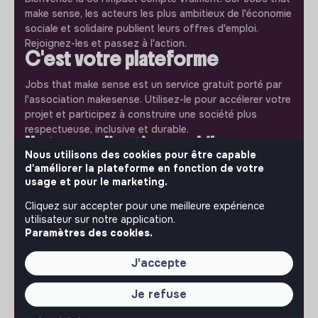
make sense, les acteurs les plus ambitieux de l'économie
sociale et solidaire publient leurs offres d'emploi.
Rejoignez-les et passez à l'action.
C'est votre plateforme
Jobs that make sense est un service gratuit porté par
l'association makesense. Utilisez-le pour accélerer votre
projet et participez à construire une société plus
respectueuse, inclusive et durable.
Notre application mobile
Nous utilisons des cookies pour être capable
d'améliorer la plateforme en fonction de votre
Ne ratez jamais un message d’un recruteur. Recevez une
usage et pour le marketing.
notification et répondez simplement depuis l’app.
Cliquez sur accepter pour une meilleure expérience
iPhone
Android
utilisateur sur notre application.
Paramètres des cookies.
J'accepte
À PROPOS
Je refuse