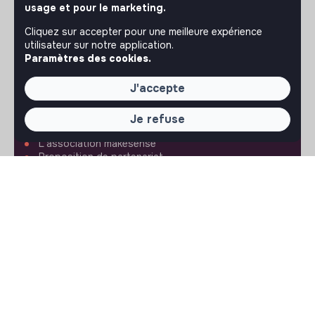
usage et pour le marketing.
iPhone
Android
Cliquez sur accepter pour une meilleure expérience
utilisateur sur notre application.
Paramètres des cookies.
J'accepte
À PROPOS
La plateforme
Je refuse
Notre mission et notre impact
L'association makesense
Proposition de partenariat
LIENS UTILES
Toutes les annonces
Se former à l'impact
Le media
Publier une annonce
Connexion
Créer un compte
Editer mon profil
Espace recruteur