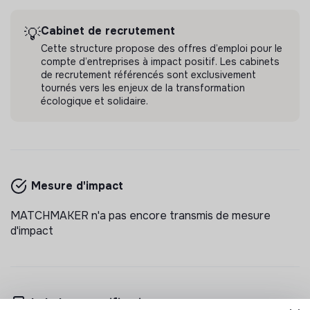
Il y a 18 jours
Cabinet de recrutement
💡
Cette structure propose des offres d’emploi pour le
compte d’entreprises à impact positif. Les cabinets
de recrutement référencés sont exclusivement
tournés vers les enjeux de la transformation
écologique et solidaire.
MATCHMAKER
charge de projet national en association –
f/h
MATCHMAKER est un cabinet de recrutement qui
veut donner du sens à son métier par un
Mesure d'impact
accompagnement personnalisé de ses candidats.
💡
Cabinet de recrutement
CDD
MATCHMAKER n'a pas encore transmis de mesure
Saint-Ouen-sur-Seine, France
Fintech
d'impact
Il y a 24 jours
Labels et certifications