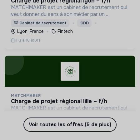
charge de projet régional lyon – f/h
MATCHMAKER est un cabinet de recrutement qui
veut donner du sens à son métier par un
accompagnement personnalisé de ses candidats.
💡
Cabinet de recrutement
CDD
Lyon, France
Fintech
Il y a 18 jours
MATCHMAKER
charge de projet régional lille – f/h
MATCHMAKER est un cabinet de recrutement qui
veut donner du sens à son métier par un
accompagnement personnalisé de ses candidats.
Voir toutes les offres (5 de plus)
💡
Cabinet de recrutement
CDD
Lille, France
Fintech