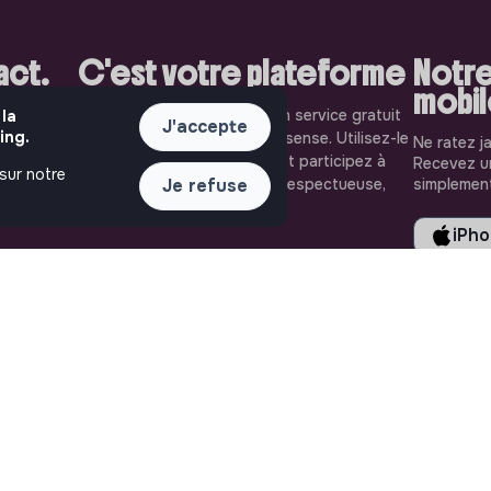
pact.
C'est votre plateforme
Notre
mobi
aiment. Sur
Jobs that make sense est un service gratuit
 la
J'accepte
ing.
les plus
porté par l'association makesense. Utilisez-le
Ne ratez j
solidaire
pour accélerer votre projet et participez à
Recevez un
 sur notre
oignez-les
construire une société plus respectueuse,
simplement
Je refuse
inclusive et durable.
iPh
LIENS UTILES
ASSISTANCE
Toutes les annonces
Nous contacter
Se former à l'impact
FAQ
Le media
Conditions d'utilisation
Publier une annonce