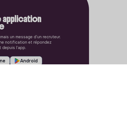
 application
le
amais un message d’un recruteur.
e notification et répondez
 depuis l’app.
one
Android
RÉGLAGES
Langues ou régions
Plan du site
Paramètres des cookies