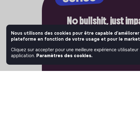
No bullshit, just im
Bienvenue là où l'impact compte vr
Nous utilisons des cookies pour être capable d'améliorer
plateforme en fonction de votre usage et pour le market
Jobs that make sense, les acteurs 
ambitieux de l'économie sociale et 
Cliquez sur accepter pour une meilleure expérience utilisateur
publient leurs offres d'emploi. Rej
application.
Paramètres des cookies.
et passez à l'action.
À PROPOS
La plateforme
Notre mission et notre
impact
L'association makesense