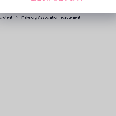
ecrutent
>
Make.org Association recrutement