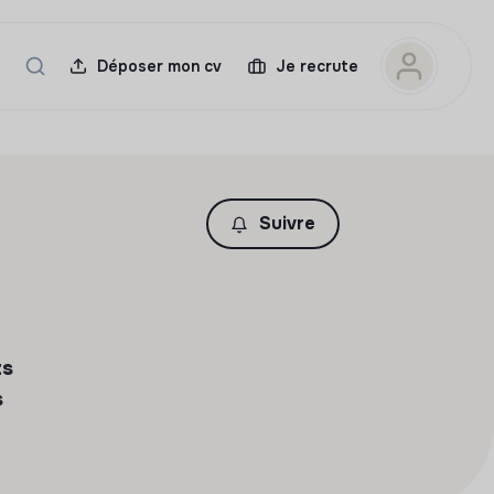
Déposer mon cv
Je recrute
Suivre
ts
s