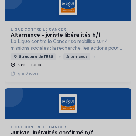
LIGUE CONTRE LE CANCER
alternance - juriste libéralités h/f
La Ligue contre le Cancer se mobilise sur 4
missions sociales : la recherche, les actions pour
les personnes malades, la prévention & promotion
💡
Structure de l’ESS
Alternance
du dépistage et l'étude & observatoire.
Paris, France
Il y a 6 jours
LIGUE CONTRE LE CANCER
juriste libéralités confirmé h/f