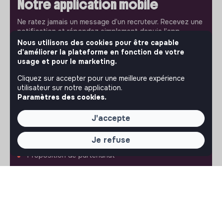
Notre application mobile
Ne ratez jamais un message d’un recruteur. Recevez une
notification et répondez simplement depuis l’app.
Nous utilisons des cookies pour être capable
d'améliorer la plateforme en fonction de votre
iPhone
Android
usage et pour le marketing.
Cliquez sur accepter pour une meilleure expérience
utilisateur sur notre application.
Paramètres des cookies.
À PROPOS
J'accepte
La plateforme
Notre mission et notre impact
Je refuse
L'association makesense
Proposition de partenariat
LIENS UTILES
Toutes les annonces
Se former à l'impact
Le media