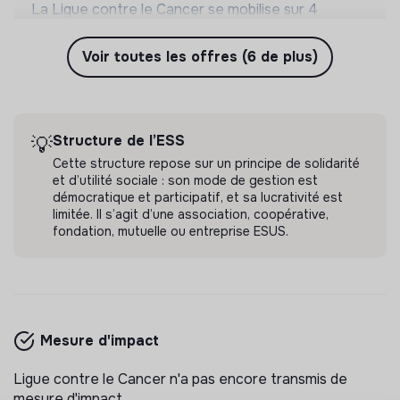
La Ligue contre le Cancer se mobilise sur 4
missions sociales : la recherche, les actions pour
les personnes malades, la prévention & promotion
Paris, France
Voir toutes les offres (6 de plus)
💡
Structure de l’ESS
CDI
du dépistage et l'étude & observatoire.
Il y a 6 jours
Structure de l’ESS
💡
Cette structure repose sur un principe de solidarité
et d’utilité sociale : son mode de gestion est
démocratique et participatif, et sa lucrativité est
limitée. Il s’agit d’une association, coopérative,
fondation, mutuelle ou entreprise ESUS.
LIGUE CONTRE LE CANCER
responsable de projet prévention h/f
La Ligue contre le Cancer se mobilise sur 4
missions sociales : la recherche, les actions pour
les personnes malades, la prévention & promotion
Paris, France
💡
Structure de l’ESS
CDI
du dépistage et l'étude & observatoire.
Mesure d'impact
Il y a 6 jours
Ligue contre le Cancer n'a pas encore transmis de
mesure d'impact