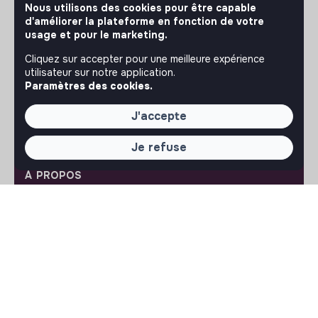
Nous utilisons des cookies pour être capable
respectueuse, inclusive et durable.
d'améliorer la plateforme en fonction de votre
Notre application mobile
usage et pour le marketing.
Ne ratez jamais un message d’un recruteur. Recevez une
Cliquez sur accepter pour une meilleure expérience
notification et répondez simplement depuis l’app.
utilisateur sur notre application.
Paramètres des cookies.
iPhone
Android
J'accepte
Je refuse
À PROPOS
La plateforme
Notre mission et notre impact
L'association makesense
Proposition de partenariat
LIENS UTILES
Toutes les annonces