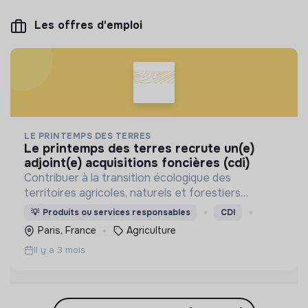
Les offres d'emploi
LE PRINTEMPS DES TERRES
le printemps des terres recrute un(e)
adjoint(e) acquisitions foncières (cdi)
Contribuer à la transition écologique des
territoires agricoles, naturels et forestiers
(intervient uniquement en France)
💡
Produits ou services responsables
CDI
Paris, France
Agriculture
Il y a 3 mois