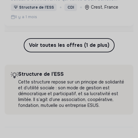
d’œuvrer pour le bien commun.
Crest, France
💡
Structure de l’ESS
CDI
Il y a 1 mois
Voir toutes les offres (1 de plus)
Structure de l’ESS
💡
Cette structure repose sur un principe de solidarité
et d’utilité sociale : son mode de gestion est
démocratique et participatif, et sa lucrativité est
limitée. Il s’agit d’une association, coopérative,
fondation, mutuelle ou entreprise ESUS.