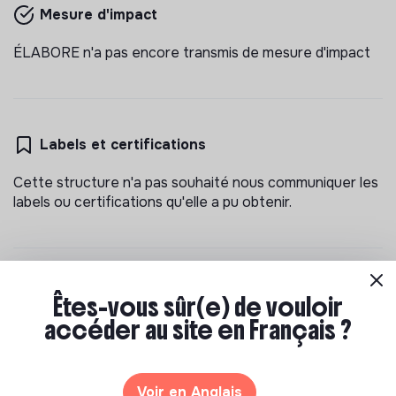
Mesure d'impact
ÉLABORE n'a pas encore transmis de mesure d'impact
Labels et certifications
Cette structure n'a pas souhaité nous communiquer les
labels ou certifications qu'elle a pu obtenir.
Documents
Êtes-vous sûr(e) de vouloir
accéder au site en Français ?
N'a pas encore communiqué de documents de
transparence
Voir en Anglais