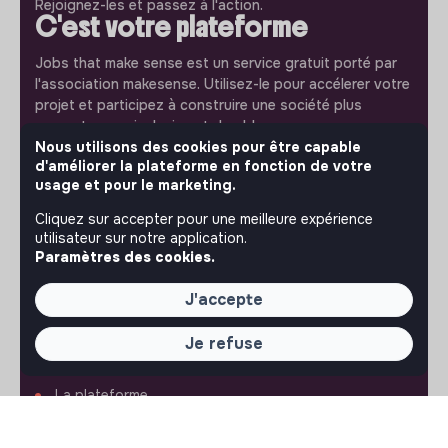
Rejoignez-les et passez à l'action.
C'est votre plateforme
Jobs that make sense est un service gratuit porté par
l'association makesense. Utilisez-le pour accélerer votre
projet et participez à construire une société plus
respectueuse, inclusive et durable.
Notre application mobile
Nous utilisons des cookies pour être capable
d'améliorer la plateforme en fonction de votre
Ne ratez jamais un message d’un recruteur. Recevez une
usage et pour le marketing.
notification et répondez simplement depuis l’app.
Cliquez sur accepter pour une meilleure expérience
utilisateur sur notre application.
iPhone
Android
Paramètres des cookies.
J'accepte
Je refuse
À PROPOS
La plateforme
Notre mission et notre impact
L'association makesense