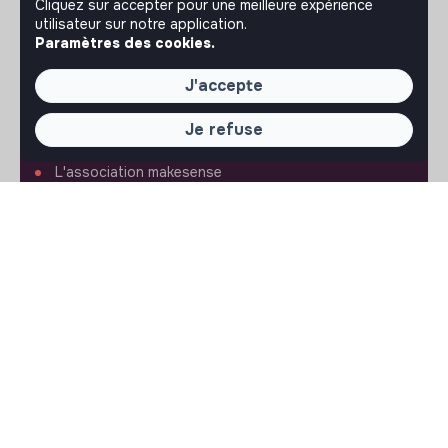
Cliquez sur accepter pour une meilleure expérience
utilisateur sur notre application.
Paramètres des cookies.
J'accepte
À PROPOS
Je refuse
La plateforme
Notre mission et notre impact
L'association makesense
Proposition de partenariat
LIENS UTILES
Toutes les annonces
Se former à l'impact
Le media
Publier une annonce
Connexion
Créer un compte
Editer mon profil
Espace recruteur
Les fiches métiers