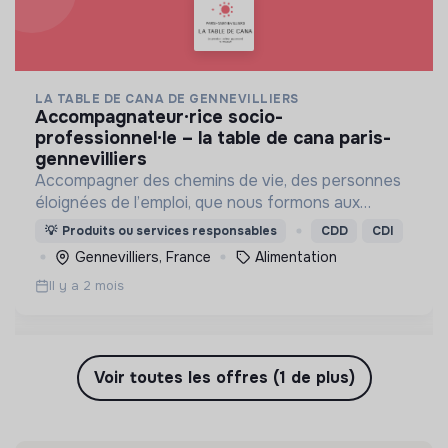
LA TABLE DE CANA DE GENNEVILLIERS
accompagnateur·rice socio-
professionnel·le – la table de cana paris-
gennevilliers
Accompagner des chemins de vie, des personnes
éloignées de l’emploi, que nous formons aux
métiers de bouche aux côtés de Chefs
💡
Produits ou services responsables
CDD
CDI
expérimentés afin de les guider vers un retour à
Gennevilliers, France
Alimentation
l’emploi durable.
Il y a 2 mois
Voir toutes les offres (1 de plus)