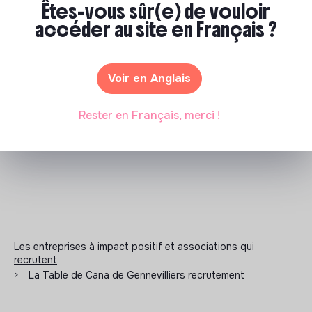
Êtes-vous sûr(e) de vouloir
labels ou certifications qu'elle a pu obtenir.
accéder au site en Français ?
Voir en Anglais
Documents
N'a pas encore communiqué de documents de
Rester en Français, merci !
transparence
Les entreprises à impact positif et associations qui
recrutent
>
La Table de Cana de Gennevilliers recrutement