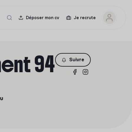
Déposer mon cv
Je recrute
ment 94
Suivre
du