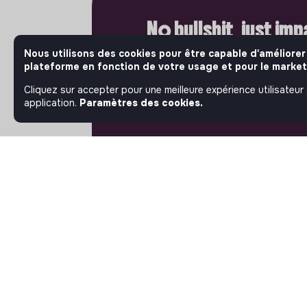
No bullshit, just im
Nous utilisons des cookies pour être capable d'améliorer
Bienvenue là où l'impact compte vr
plateforme en fonction de votre usage et pour le market
Jobs that make sense, les acteurs 
ambitieux de l'économie sociale et 
Cliquez sur accepter pour une meilleure expérience utilisateur
publient leurs offres d'emploi. Rej
application.
Paramètres des cookies.
et passez à l'action.
À PROPOS
La plateforme
Notre mission et notre
impact
L'association makesense
Proposition de partenariat