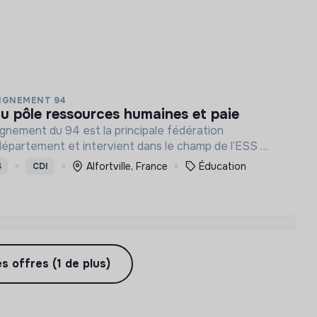
EIGNEMENT 94
du pôle ressources humaines et paie
ignement du 94 est la principale fédération
département et intervient dans le champ de l’ESS et
laire.
Alfortville, France
Éducation
S
CDI
es offres (1 de plus)