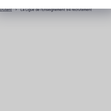
ecrutent
>
La Ligue de l'Enseignement 94 recrutement