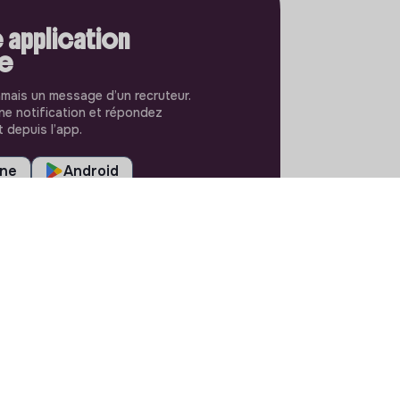
 application
le
amais un message d’un recruteur.
e notification et répondez
 depuis l’app.
one
Android
RÉGLAGES
Langues ou régions
Plan du site
Paramètres des cookies