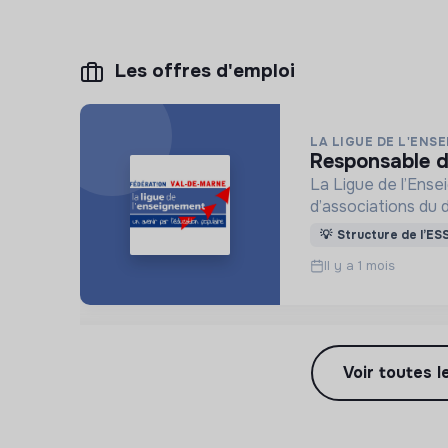
Les offres d'emploi
LA LIGUE DE L'ENS
responsable 
La Ligue de l’Ense
d’associations du 
de l’éducation popu
💡
Structure de l’ES
Il y a 1 mois
Voir toutes l