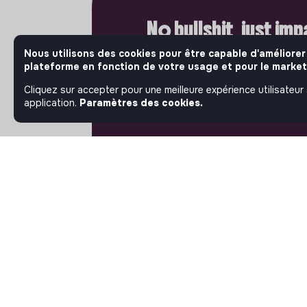
No bullshit, just im
Nous utilisons des cookies pour être capable d'améliorer
Bienvenue là où l'impact compte vr
plateforme en fonction de votre usage et pour le market
Jobs that make sense, les acteurs 
ambitieux de l'économie sociale et 
Cliquez sur accepter pour une meilleure expérience utilisateur
publient leurs offres d'emploi. Rej
application.
Paramètres des cookies.
et passez à l'action.
À PROPOS
La plateforme
Notre mission et notre
impact
L'association makesense
Proposition de partenariat