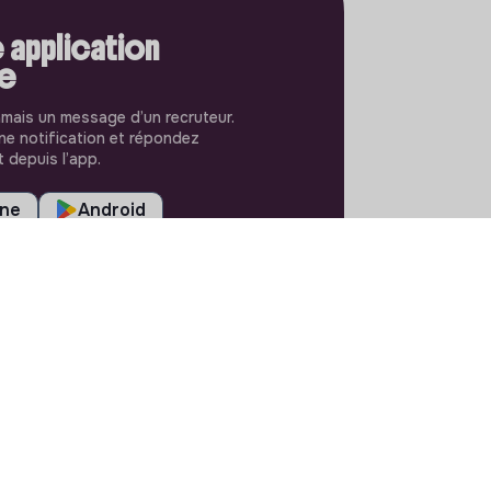
 application
le
amais un message d’un recruteur.
e notification et répondez
 depuis l’app.
one
Android
RÉGLAGES
Langues ou régions
Plan du site
Paramètres des cookies