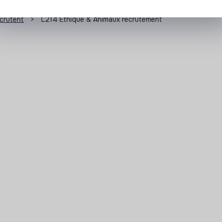
ecrutent
>
L214 Ethique & Animaux recrutement