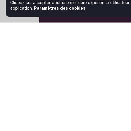
Cliquez sur accepter pour une meilleure expérience utilisateur
application.
Paramètres des cookies.
À PROPOS
La plateforme
Notre mission et notre
impact
L'association makesense
Proposition de partenariat