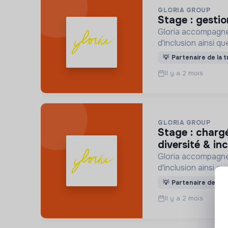
GLORIA GROUP
stage : gest
Gloria accompagne 
d'inclusion ainsi 
💡
Partenaire de la t
Il y a 2 mois
GLORIA GROUP
stage : chargé.e de communication digitale - rse -
diversité & in
Gloria accompagne 
d'inclusion ainsi 
💡
Partenaire de la t
Il y a 2 mois