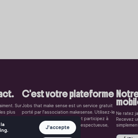
pact.
C'est votre plateforme
Notre
mobi
aiment. Sur
Jobs that make sense est un service gratuit
les plus
porté par l'association makesense. Utilisez-le
Ne ratez j
solidaire
pour accélerer votre projet et participez à
Recevez un
 la
oignez-les
construire une société plus respectueuse,
simplement
J'accepte
ing.
inclusive et durable.