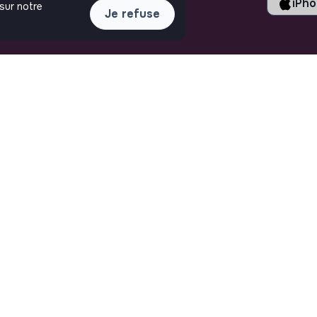
iPh
 sur notre
Je refuse
LIENS UTILES
ASSISTANCE
Toutes les annonces
Nous contacter
Se former à l'impact
FAQ
Le media
Conditions d'utilisation
Publier une annonce
Connexion
Créer un compte
Editer mon profil
Espace recruteur
Les fiches métiers
Offres d'emploi
Offres de stage
Offres d'alternance