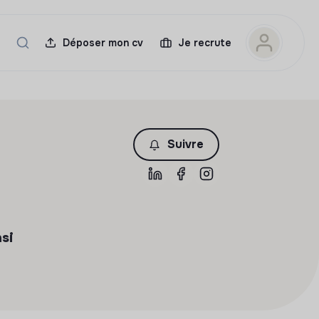
Déposer mon cv
Je recrute
Suivre
nsi