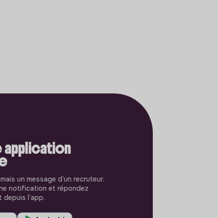
 application
le
amais un message d’un recruteur.
e notification et répondez
 depuis l’app.