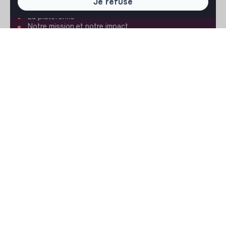
Je refuse
La plateforme
Notre mission et notre impact
L'association makesense
Proposition de partenariat
LIENS UTILES
Toutes les annonces
Se former à l'impact
Le media
Publier une annonce
Connexion
Créer un compte
Editer mon profil
Espace recruteur
Les fiches métiers
Offres d'emploi
Offres de stage
Offres d'alternance
ASSISTANCE