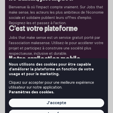
Bienvenue là où l'impact compte vraiment. Sur Jobs that
make sense, les acteurs les plus ambitieux de l'économie
sociale et solidaire publient leurs offres d'emploi.
Rejoignez-les et passez à l'action.
C'est votre plateforme
Jobs that make sense est un service gratuit porté par
l'association makesense. Utilisez-le pour accélerer votre
projet et participez à construire une société plus
respectueuse, inclusive et durable.
Notre application mobile
Nous utilisons des cookies pour être capable
Ne ratez jamais un message d’un recruteur. Recevez une
d'améliorer la plateforme en fonction de votre
notification et répondez simplement depuis l’app.
usage et pour le marketing.
Cliquez sur accepter pour une meilleure expérience
iPhone
Android
utilisateur sur notre application.
Paramètres des cookies.
J'accepte
À PROPOS