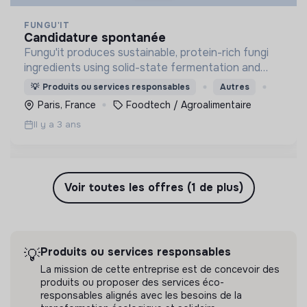
FUNGU'IT
candidature spontanée
Fungu'it produces sustainable, protein-rich fungi
ingredients using solid-state fermentation and
upcycled byproduct from the food industry.
💡
Produits ou services responsables
Autres
Paris, France
Foodtech / Agroalimentaire
Il y a 3 ans
Voir toutes les offres (1 de plus)
Produits ou services responsables
💡
La mission de cette entreprise est de concevoir des
produits ou proposer des services éco-
responsables alignés avec les besoins de la