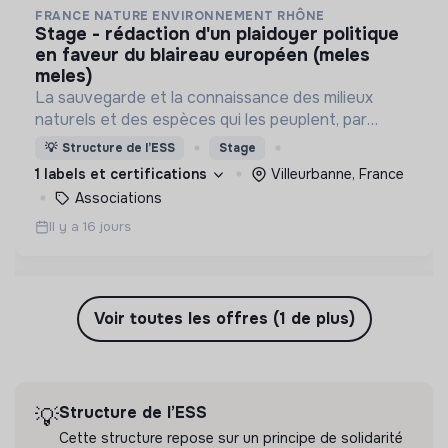
FRANCE NATURE ENVIRONNEMENT RHÔNE
stage - rédaction d'un plaidoyer politique
en faveur du blaireau européen (meles
meles)
La sauvegarde et la connaissance des milieux
naturels et des espèces qui les peuplent, par
l’expertise naturaliste ainsi que par la transmission
💡
Structure de l’ESS
Stage
à tous publics et l’éducation des générations
1 labels et certifications
Villeurbanne, France
futures.
Associations
Il y a 16 jours
Voir toutes les offres (1 de plus)
Structure de l’ESS
💡
Cette structure repose sur un principe de solidarité