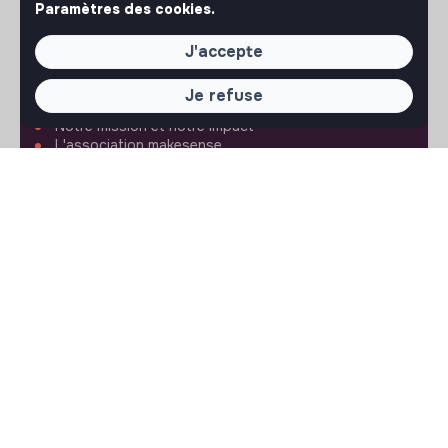
Paramètres des cookies.
J'accepte
À PROPOS
Je refuse
La plateforme
Notre mission et notre impact
L'association makesense
Proposition de partenariat
LIENS UTILES
Toutes les annonces
Se former à l'impact
Le media
Publier une annonce
Connexion
Créer un compte
Editer mon profil
Espace recruteur
Les fiches métiers
Offres d'emploi
Offres de stage