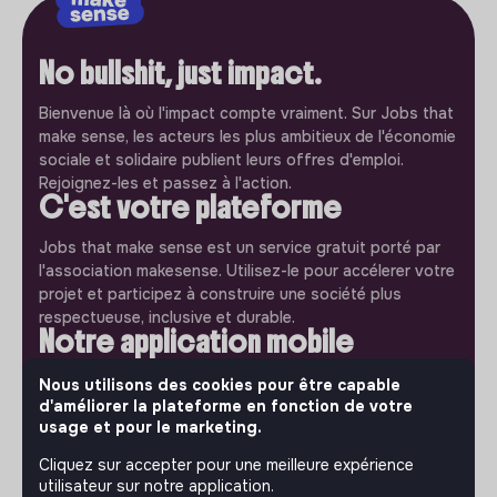
No bullshit, just impact.
Bienvenue là où l'impact compte vraiment. Sur Jobs that
make sense, les acteurs les plus ambitieux de l'économie
sociale et solidaire publient leurs offres d'emploi.
Rejoignez-les et passez à l'action.
C'est votre plateforme
Jobs that make sense est un service gratuit porté par
l'association makesense. Utilisez-le pour accélerer votre
projet et participez à construire une société plus
respectueuse, inclusive et durable.
Notre application mobile
Ne ratez jamais un message d’un recruteur. Recevez une
Nous utilisons des cookies pour être capable
notification et répondez simplement depuis l’app.
d'améliorer la plateforme en fonction de votre
usage et pour le marketing.
iPhone
Android
Cliquez sur accepter pour une meilleure expérience
utilisateur sur notre application.