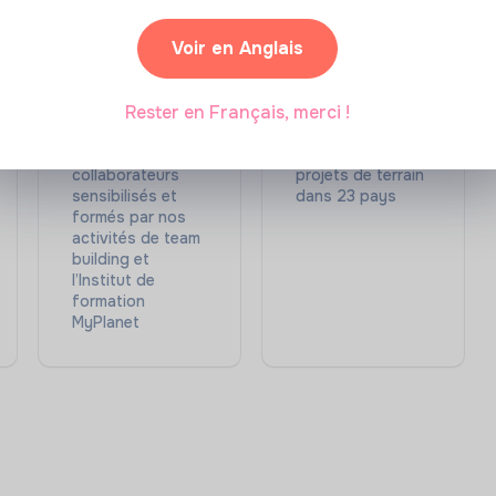
Voir en Anglais
Rester en Français, merci !
4 500
72
collaborateurs
projets de terrain
sensibilisés et
dans 23 pays
formés par nos
activités de team
building et
l’Institut de
formation
MyPlanet