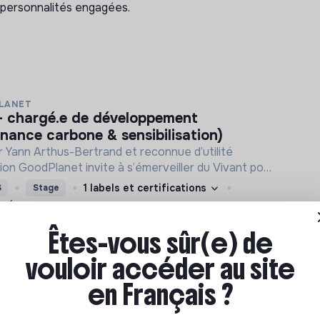
personnalités engagées.
LANET
nance carbone & sensibilisation)
 Yann Arthus-Bertrand et reconnue d’utilité
tion GoodPlanet invite à s’émerveiller du Vivant pour
1 labels et certifications
S
Stage
Écologie
Êtes-vous sûr(e) de
vouloir accéder au site
en Français ?
es offres (1 de plus)