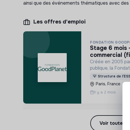
ainsi que des événements thématiques avec des 
Les offres d'emploi
FONDATION GOODP
stage 6 mois - chargé.e de développement
commercial (fi
Créée en 2005 par
publique, la Fonda
mieux le protéger.,
💡
Structure de l’ES
Paris, France
Il y a 2 mois
Voir toutes l