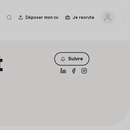
Déposer mon cv
Je recrute
t
Suivre