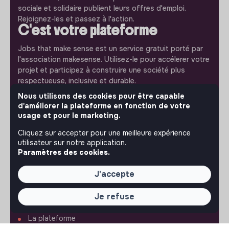
sociale et solidaire publient leurs offres d'emploi.
Rejoignez-les et passez à l'action.
C'est votre plateforme
Jobs that make sense est un service gratuit porté par
l'association makesense. Utilisez-le pour accélerer votre
projet et participez à construire une société plus
respectueuse, inclusive et durable.
Notre application mobile
Nous utilisons des cookies pour être capable
d'améliorer la plateforme en fonction de votre
Ne ratez jamais un message d’un recruteur. Recevez une
usage et pour le marketing.
notification et répondez simplement depuis l’app.
Cliquez sur accepter pour une meilleure expérience
utilisateur sur notre application.
iPhone
Android
Paramètres des cookies.
J'accepte
Je refuse
À PROPOS
La plateforme
Notre mission et notre impact