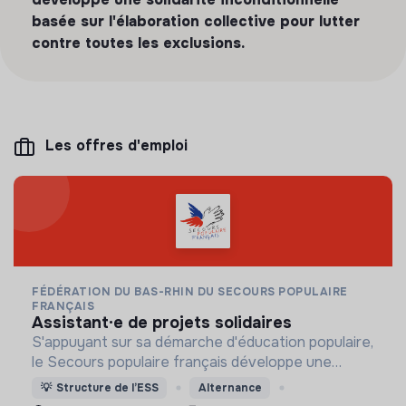
basée sur l'élaboration collective pour lutter
contre toutes les exclusions.
Les offres d'emploi
FÉDÉRATION DU BAS-RHIN DU SECOURS POPULAIRE
FRANÇAIS
assistant·e de projets solidaires
S'appuyant sur sa démarche d'éducation populaire,
le Secours populaire français développe une
solidarité inconditionnelle basée sur l'élaboration
💡
Structure de l’ESS
Alternance
collective pour lutter contre toutes les exclusions.