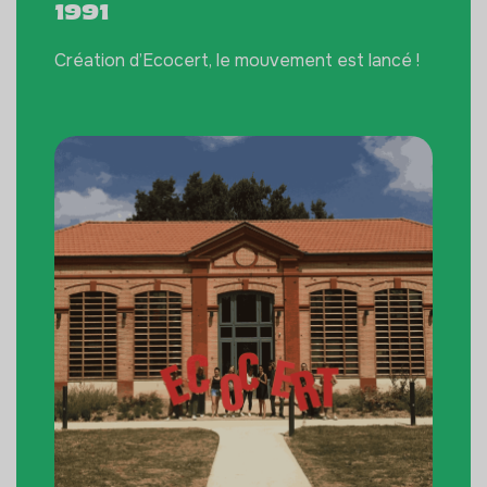
1991
19
Création d’Ecocert, le mouvement est lancé !
Ouve
fili