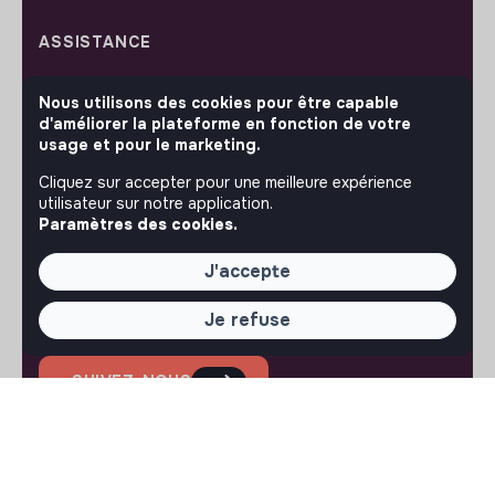
ASSISTANCE
Nous contacter
Nous utilisons des cookies pour être capable
FAQ
d'améliorer la plateforme en fonction de votre
Conditions d'utilisation
usage et pour le marketing.
RÉGLAGES
Cliquez sur accepter pour une meilleure expérience
utilisateur sur notre application.
Langues ou régions
Paramètres des cookies.
Plan du site
Paramètres des cookies
J'accepte
Je refuse
SUIVEZ-NOUS
© 2026 jobs that makesense.