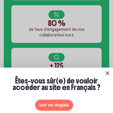
80 %
de taux d'engagement de nos
collaborateur·ice·s
+ 125
labels évalués selon les critères de notre
comité d'évaluation des prestations
Êtes-vous sûr(e) de vouloir
accéder au site en Français ?
Voir en Anglais
+ 90 %