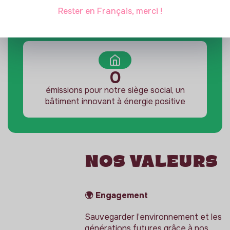
De nos salarié·e·s fresqué·e·s partout dans
Rester en Français, merci !
le monde
0
émissions pour notre siège social, un
bâtiment innovant à énergie positive
Nos valeurs
🌍 Engagement
Sauvegarder l’environnement et les
générations futures grâce à nos