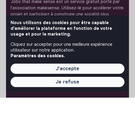
Jobs that make sense est un service gratuit porté par
l'association makesense. Utilisez-le pour accélerer votre
projet et participez à construire une société plus
respectueuse, inclusive et durable.
Nous utilisons des cookies pour être capable
Notre application mobile
d'améliorer la plateforme en fonction de votre
usage et pour le marketing.
Ne ratez jamais un message d’un recruteur. Recevez une
notification et répondez simplement depuis l’app.
Cliquez sur accepter pour une meilleure expérience
utilisateur sur notre application.
Paramètres des cookies.
iPhone
Android
J'accepte
Je refuse
À PROPOS
La plateforme
Notre mission et notre impact
L'association makesense
Proposition de partenariat
LIENS UTILES