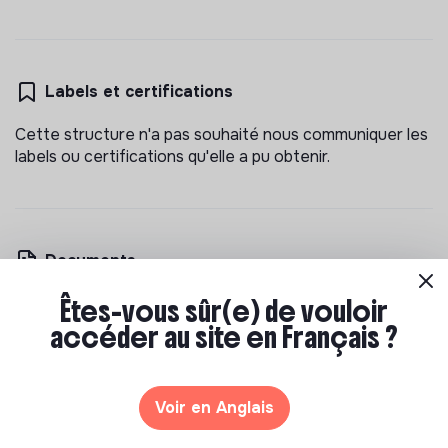
Labels et certifications
Cette structure n'a pas souhaité nous communiquer les
labels ou certifications qu'elle a pu obtenir.
Documents
Êtes-vous sûr(e) de vouloir
N'a pas encore communiqué de documents de
transparence
accéder au site en Français ?
Voir en Anglais