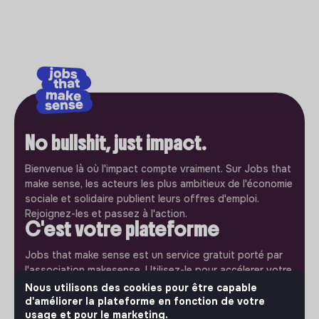
No bullshit, just impact.
Bienvenue là où l'impact compte vraiment. Sur Jobs that
make sense, les acteurs les plus ambitieux de l'économie
sociale et solidaire publient leurs offres d'emploi.
Rejoignez-les et passez à l'action.
C'est votre plateforme
Jobs that make sense est un service gratuit porté par
l'association makesense. Utilisez-le pour accélerer votre
projet et participez à construire une société plus
Nous utilisons des cookies pour être capable
respectueuse, inclusive et durable.
d'améliorer la plateforme en fonction de votre
Notre application mobile
usage et pour le marketing.