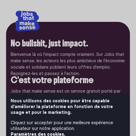
No bullshit, just impact.
Bienvenue là où l'impact compte vraiment. Sur Jobs that
make sense, les acteurs les plus ambitieux de l'économie
sociale et solidaire publient leurs offres d'emploi.
Rejoignez-les et passez à l'action.
C'est votre plateforme
Jobs that make sense est un service gratuit porté par
l'association makesense. Utilisez-le pour accélerer votre
Nous utilisons des cookies pour être capable
projet et participez à construire une société plus
d'améliorer la plateforme en fonction de votre
respectueuse, inclusive et durable.
usage et pour le marketing.
Notre application mobile
Cliquez sur accepter pour une meilleure expérience
Ne ratez jamais un message d’un recruteur. Recevez une
utilisateur sur notre application.
notification et répondez simplement depuis l’app.
Paramètres des cookies.