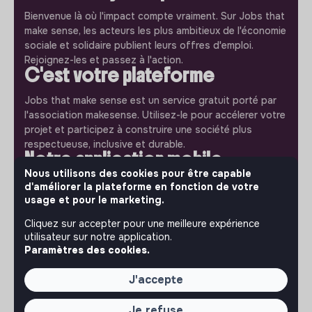
Bienvenue là où l'impact compte vraiment. Sur Jobs that
make sense, les acteurs les plus ambitieux de l'économie
sociale et solidaire publient leurs offres d'emploi.
Rejoignez-les et passez à l'action.
C'est votre plateforme
Jobs that make sense est un service gratuit porté par
l'association makesense. Utilisez-le pour accélerer votre
projet et participez à construire une société plus
respectueuse, inclusive et durable.
Notre application mobile
Nous utilisons des cookies pour être capable
Ne ratez jamais un message d’un recruteur. Recevez une
d'améliorer la plateforme en fonction de votre
notification et répondez simplement depuis l’app.
usage et pour le marketing.
Cliquez sur accepter pour une meilleure expérience
iPhone
Android
utilisateur sur notre application.
Paramètres des cookies.
J'accepte
À PROPOS
Je refuse