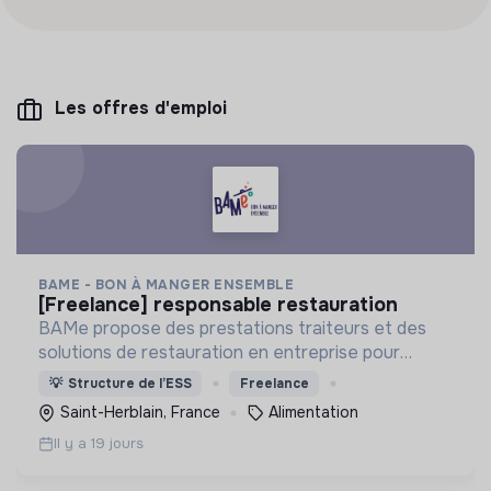
Les offres d'emploi
BAME - BON À MANGER ENSEMBLE
[freelance] responsable restauration
BAMe propose des prestations traiteurs et des
solutions de restauration en entreprise pour
favoriser l’insertion professionnelle et la transition
💡
Structure de l’ESS
Freelance
alimentaire.
Saint-Herblain, France
Alimentation
Il y a 19 jours