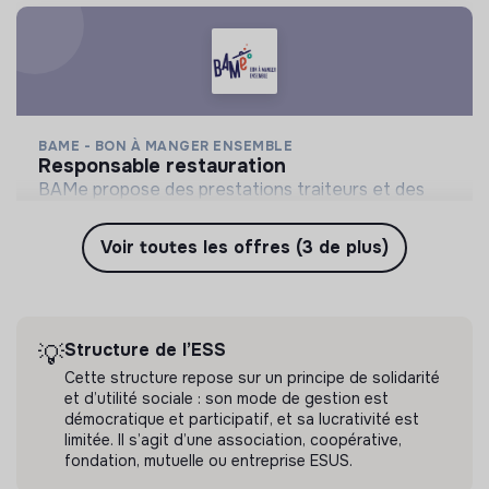
BAME - BON À MANGER ENSEMBLE
responsable restauration
BAMe propose des prestations traiteurs et des
solutions de restauration en entreprise pour
favoriser l’insertion professionnelle et la transition
Voir toutes les offres (3 de plus)
💡
Structure de l’ESS
CDI
alimentaire.
Saint-Herblain, France
Alimentation
Il y a 19 jours
Structure de l’ESS
💡
Cette structure repose sur un principe de solidarité
et d’utilité sociale : son mode de gestion est
démocratique et participatif, et sa lucrativité est
limitée. Il s’agit d’une association, coopérative,
fondation, mutuelle ou entreprise ESUS.