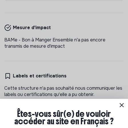
BAME - BON À MANGER ENSEMBLE
assistant.e commercial
BAMe propose des prestations traiteurs et des
solutions de restauration en entreprise pour
favoriser l’insertion professionnelle et la transition
Mesure d'impact
💡
Structure de l’ESS
CDI
alimentaire.
Saint-Herblain, France
Alimentation
BAMe - Bon à Manger Ensemble n'a pas encore
Il y a 5 mois
transmis de mesure d'impact
Labels et certifications
Cette structure n'a pas souhaité nous communiquer les
labels ou certifications qu'elle a pu obtenir.
Êtes-vous sûr(e) de vouloir
accéder au site en Français ?
Documents