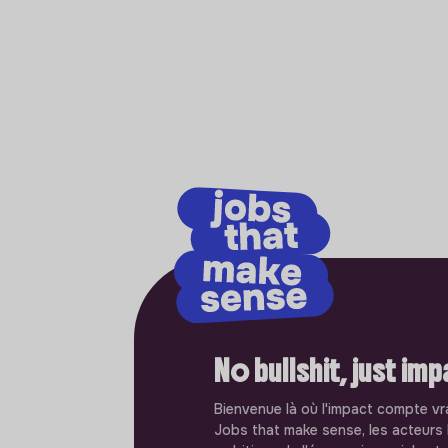
No bullshit, just im
Bienvenue là où l'impact compte vr
Jobs that make sense, les acteurs 