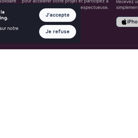
solidaire
pour accélerer votre projet et participez à
Recevez un
oignez-les
construire une société plus respectueuse,
simplement
 la
inclusive et durable.
J'accepte
ing.
iPh
 sur notre
Je refuse
LIENS UTILES
ASSISTANCE
Toutes les annonces
Nous contacter
Se former à l'impact
FAQ
Le media
Conditions d'utilisation
Publier une annonce
Connexion
Créer un compte
Editer mon profil
Espace recruteur
Les fiches métiers
Offres d'emploi
Offres de stage
Offres d'alternance