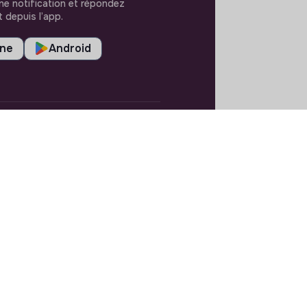
e notification et répondez
 depuis l’app.
one
Android
RÉGLAGES
Langues ou régions
Plan du site
Paramètres des cookies