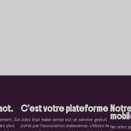
pact.
C'est votre plateforme
Notre
mobi
aiment. Sur
Jobs that make sense est un service gratuit
les plus
porté par l'association makesense. Utilisez-le
Ne ratez j