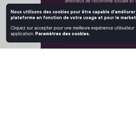
ambitieux de l'économie sociale et 
publient leurs offres d'emploi. Rej
Nous utilisons des cookies pour être capable d'améliorer
et passez à l'action.
plateforme en fonction de votre usage et pour le market
Cliquez sur accepter pour une meilleure expérience utilisateur
application.
Paramètres des cookies.
À PROPOS
La plateforme
Notre mission et notre
impact
L'association makesense
Proposition de partenariat