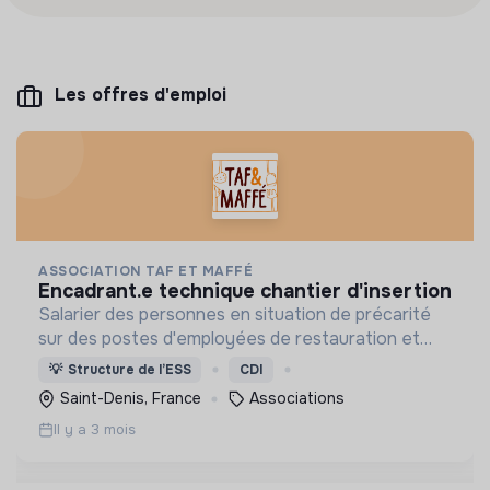
Les offres d'emploi
ASSOCIATION TAF ET MAFFÉ
encadrant.e technique chantier d'insertion
Salarier des personnes en situation de précarité
sur des postes d'employées de restauration et
produire des plats socialement abordables pour les
💡
Structure de l’ESS
CDI
résidents et les personnes extérieures en
Saint-Denis, France
Associations
difficulté
Il y a 3 mois