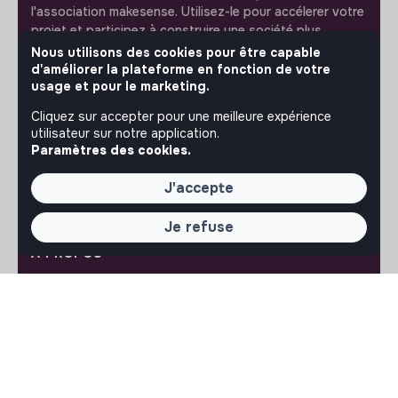
l'association makesense. Utilisez-le pour accélerer votre
projet et participez à construire une société plus
respectueuse, inclusive et durable.
Nous utilisons des cookies pour être capable
Notre application mobile
d'améliorer la plateforme en fonction de votre
usage et pour le marketing.
Ne ratez jamais un message d’un recruteur. Recevez une
Cliquez sur accepter pour une meilleure expérience
notification et répondez simplement depuis l’app.
utilisateur sur notre application.
Paramètres des cookies.
iPhone
Android
J'accepte
Je refuse
À PROPOS
La plateforme
Notre mission et notre impact
L'association makesense
Proposition de partenariat
LIENS UTILES