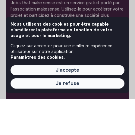
Jobs that make sense est un service gratuit porté par
l'association makesense. Utilisez-le pour accélerer votre
projet et participez à construire une société plus
respectueuse, inclusive et durable.
Nous utilisons des cookies pour être capable
Notre application mobile
d'améliorer la plateforme en fonction de votre
usage et pour le marketing.
Ne ratez jamais un message d’un recruteur. Recevez une
notification et répondez simplement depuis l’app.
Cliquez sur accepter pour une meilleure expérience
utilisateur sur notre application.
Paramètres des cookies.
iPhone
Android
J'accepte
Je refuse
À PROPOS
La plateforme
Notre mission et notre impact
L'association makesense
Proposition de partenariat
LIENS UTILES