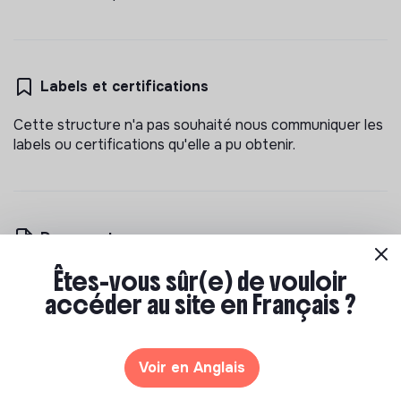
Labels et certifications
Cette structure n'a pas souhaité nous communiquer les
labels ou certifications qu'elle a pu obtenir.
Documents
Êtes-vous sûr(e) de vouloir
N'a pas encore communiqué de documents de
transparence
accéder au site en Français ?
Voir en Anglais