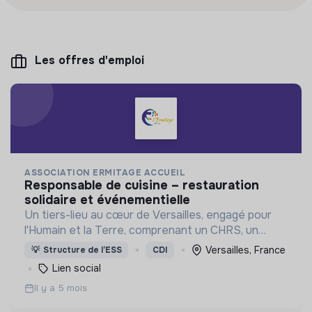
Les offres d'emploi
ASSOCIATION ERMITAGE ACCUEIL
responsable de cuisine – restauration
solidaire et événementielle
Un tiers-lieu au cœur de Versailles, engagé pour
l'Humain et la Terre, comprenant un CHRS, un
atelier d'artiste et proposant de l'évènementiel à
Versailles, France
💡
Structure de l’ESS
CDI
destination des familles et associations.
Lien social
Il y a 5 mois