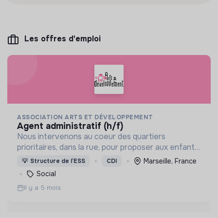
Les offres d'emploi
ASSOCIATION ARTS ET DÉVELOPPEMENT
agent administratif (h/f)
Nous intervenons au coeur des quartiers
prioritaires, dans la rue, pour proposer aux enfants
des ateliers de pratique artistique, hebdomadaires,
Marseille, France
💡
Structure de l’ESS
CDI
gratuits, ouverts à tous.
Social
Il y a 5 mois