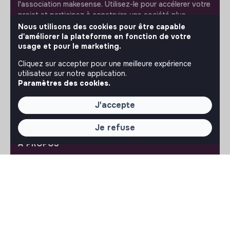
l'association makesense. Utilisez-le pour accélerer votre
projet et participez à construire une société plus
respectueuse, inclusive et durable.
Nous utilisons des cookies pour être capable
Notre application mobile
d'améliorer la plateforme en fonction de votre
usage et pour le marketing.
Ne ratez jamais un message d’un recruteur. Recevez une
Cliquez sur accepter pour une meilleure expérience
notification et répondez simplement depuis l’app.
utilisateur sur notre application.
Paramètres des cookies.
iPhone
Android
J'accepte
Je refuse
À PROPOS
La plateforme
Notre mission et notre impact
L'association makesense
Proposition de partenariat
LIENS UTILES