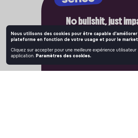
No bullshit, just im
Bienvenue là où l'impact compte vr
Nous utilisons des cookies pour être capable d'améliorer
plateforme en fonction de votre usage et pour le market
Jobs that make sense, les acteurs 
ambitieux de l'économie sociale et 
Cliquez sur accepter pour une meilleure expérience utilisateur
publient leurs offres d'emploi. Rej
application.
Paramètres des cookies.
et passez à l'action.
À PROPOS
La plateforme
Notre mission et notre
impact
L'association makesense