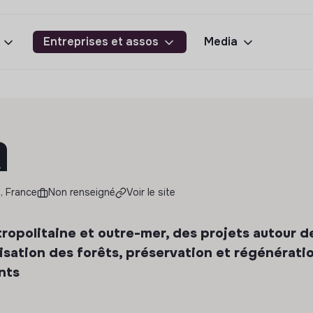
Entreprises et assos
Media
a
, France
Non renseigné
Voir le site
opolitaine et outre-mer, des projets autour d
alisation des forêts, préservation et régénérati
nts