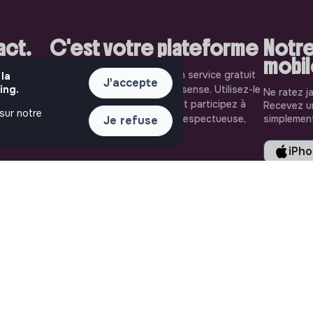
pact.
C'est votre plateforme
Notre
mobi
aiment. Sur
Jobs that make sense est un service gratuit
 la
J'accepte
ing.
les plus
porté par l'association makesense. Utilisez-le
Ne ratez j
solidaire
pour accélerer votre projet et participez à
Recevez un
 sur notre
oignez-les
construire une société plus respectueuse,
simplement
Je refuse
inclusive et durable.
iPh
LIENS UTILES
ASSISTANCE
Toutes les annonces
Nous contacter
Se former à l'impact
FAQ
Le media
Conditions d'utilisation
Publier une annonce