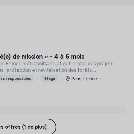
é(e) de mission » - 4 à 6 mois
en France métropolitaine et outre-mer, des projets
s : protection et revitalisation des forêts,
génération de la biodiversité, soutien aux aidants
Paris, France
ces responsables
Stage
es offres (1 de plus)