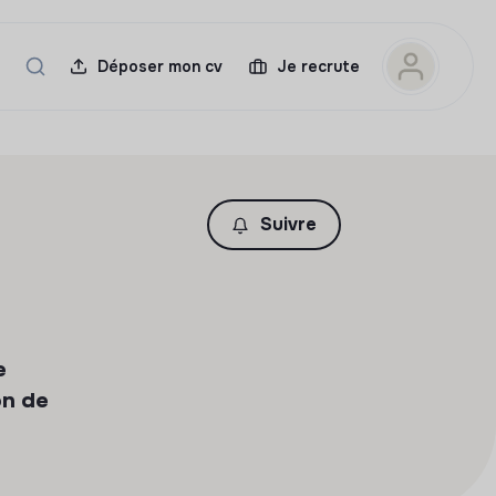
Déposer mon cv
Je recrute
Suivre
e
on de