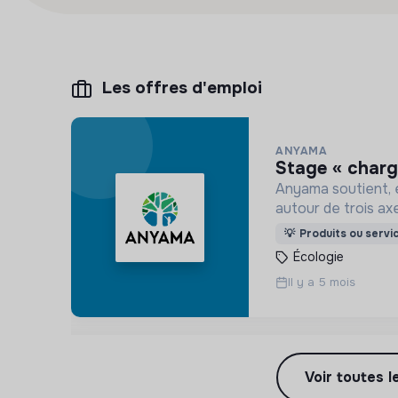
Les offres d'emploi
ANYAMA
stage « charg
Anyama soutient, 
autour de trois axe
préservation et ré
💡
Produits ou servi
Écologie
Il y a 5 mois
Voir toutes l