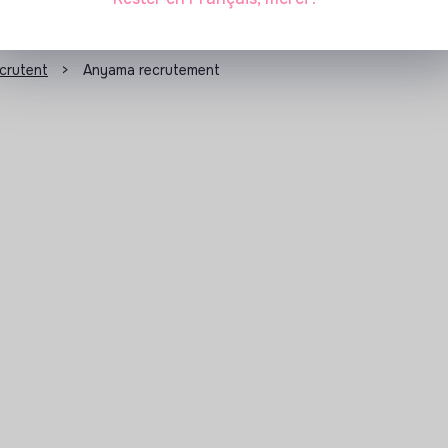
ecrutent
>
Anyama recrutement