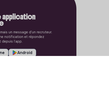
 application
le
amais un message d’un recruteur.
e notification et répondez
 depuis l’app.
one
Android
RÉGLAGES
Langues ou régions
Plan du site
Paramètres des cookies