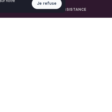
 sur notre
Je refuse
LIENS UTILES
ASSISTANCE
Toutes les annonces
Nous contacter
Se former à l'impact
FAQ
Le media
Conditions d'utilisation
Publier une annonce
Connexion
Créer un compte
Editer mon profil
Espace recruteur
Les fiches métiers
Offres d'emploi
Offres de stage
Offres d'alternance