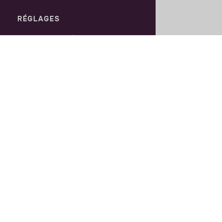
RÉGLAGES
Langues ou régions
Plan du site
Paramètres des cookies
© 2026 jobs that makesense.