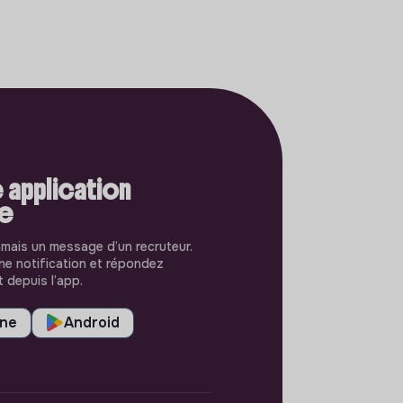
 application
le
amais un message d’un recruteur.
e notification et répondez
 depuis l’app.
one
Android