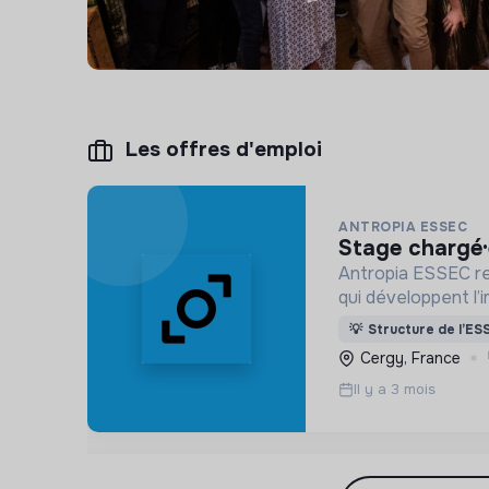
Les offres d'emploi
ANTROPIA ESSEC
stage chargé
Antropia ESSEC re
qui développent l’i
environnementale
💡
Structure de l’ES
Cergy, France
Il y a 3 mois