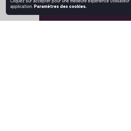
Cliquez sur accepter pour une meilleure expérience utilisateur
application.
Paramètres des cookies.
À PROPOS
La plateforme
Notre mission et notre
impact
L'association makesense
Proposition de partenariat
SUIVEZ-NOUS