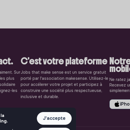
pact.
C'est votre plateforme
Notre
mobi
aiment. Sur
Jobs that make sense est un service gratuit
les plus
porté par l'association makesense. Utilisez-le
Ne ratez j
solidaire
pour accélerer votre projet et participez à
Recevez un
oignez-les
construire une société plus respectueuse,
simplement
inclusive et durable.
iPh
 la
J'accepte
ing.