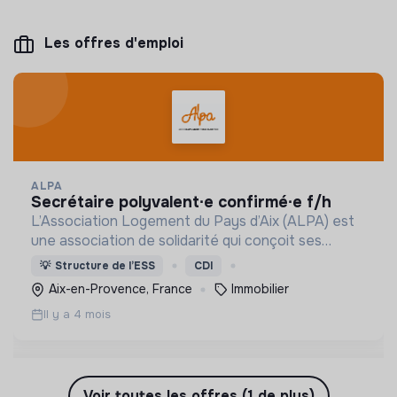
Les offres d'emploi
ALPA
secrétaire polyvalent∙e confirmé∙e f/h
L’Association Logement du Pays d’Aix (ALPA) est
une association de solidarité qui conçoit ses
actions dans le sens de l’accès à un logement
💡
Structure de l’ESS
CDI
durable pour chacun, prolongeant les dispositifs
Aix-en-Provence, France
Immobilier
publics.
Il y a 4 mois
Voir toutes les offres (1 de plus)