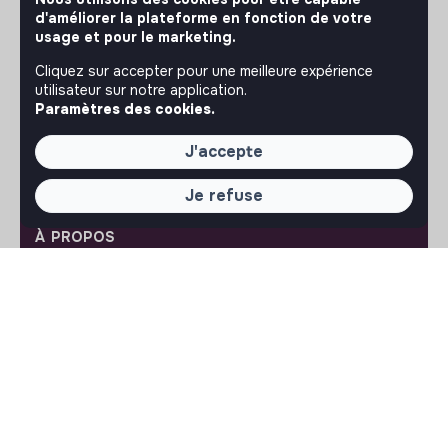
respectueuse, inclusive et durable.
d'améliorer la plateforme en fonction de votre
Notre application mobile
usage et pour le marketing.
Ne ratez jamais un message d’un recruteur. Recevez une
Cliquez sur accepter pour une meilleure expérience
notification et répondez simplement depuis l’app.
utilisateur sur notre application.
Paramètres des cookies.
iPhone
Android
J'accepte
Je refuse
À PROPOS
La plateforme
Notre mission et notre impact
L'association makesense
Proposition de partenariat
LIENS UTILES
Toutes les annonces
Se former à l'impact