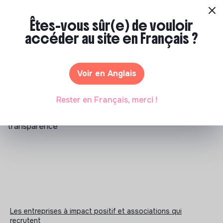
Labels et certifications
Êtes-vous sûr(e) de vouloir
Cette structure n'a pas souhaité nous communiquer les
accéder au site en Français ?
labels ou certifications qu'elle a pu obtenir.
Voir en Anglais
Documents
Rester en Français, merci !
N'a pas encore communiqué de documents de
transparence
Les entreprises à impact positif et associations qui
recrutent