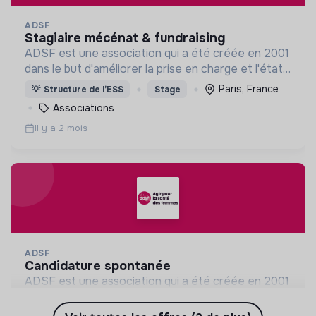
ADSF
stagiaire mécénat & fundraising
ADSF est une association qui a été créée en 2001
dans le but d'améliorer la prise en charge et l'état
de santé globale des femmes en situation de
Paris, France
💡
Structure de l’ESS
Stage
vulnérabilité et/ou de précarité.
Associations
Il y a 2 mois
ADSF
candidature spontanée
ADSF est une association qui a été créée en 2001
dans le but d'améliorer la prise en charge et l'état
de santé globale des femmes en situation de