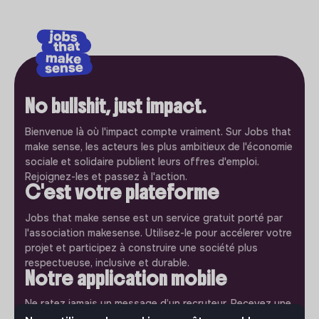
No bullshit, just impact.
Bienvenue là où l'impact compte vraiment. Sur Jobs that
make sense, les acteurs les plus ambitieux de l'économie
sociale et solidaire publient leurs offres d'emploi.
Rejoignez-les et passez à l'action.
C'est votre plateforme
Jobs that make sense est un service gratuit porté par
l'association makesense. Utilisez-le pour accélerer votre
projet et participez à construire une société plus
respectueuse, inclusive et durable.
Notre application mobile
Ne ratez jamais un message d’un recruteur. Recevez une
notification et répondez simplement depuis l’app.