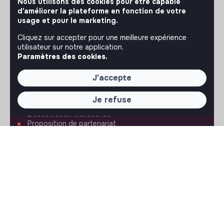
Nous utilisons des cookies pour être capable
d'améliorer la plateforme en fonction de votre
usage et pour le marketing.
iPhone
Android
Cliquez sur accepter pour une meilleure expérience
utilisateur sur notre application.
Paramètres des cookies.
À PROPOS
J'accepte
La plateforme
Je refuse
Notre mission et notre impact
L'association makesense
Proposition de partenariat
LIENS UTILES
Toutes les annonces
Se former à l'impact
Le media
Publier une annonce
Connexion
Créer un compte