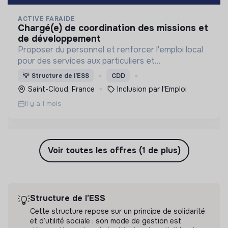
ACTIVE FARAIDE
chargé(e) de coordination des missions et
de développement
Proposer du personnel et renforcer l'emploi local
pour des services aux particuliers et
professionnels des Hauts-de-Seine. Nous
💡
Structure de l’ESS
CDD
recrutons, formons et accompagnons des
Saint-Cloud, France
Inclusion par l'Emploi
personnes vers l'emploi durable !
Il y a 1 mois
Voir toutes les offres (1 de plus)
Structure de l’ESS
💡
Cette structure repose sur un principe de solidarité
et d’utilité sociale : son mode de gestion est