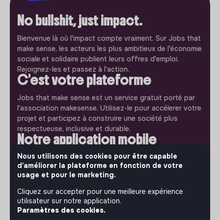
No bullshit, just impact.
Bienvenue là où l'impact compte vraiment. Sur Jobs that
make sense, les acteurs les plus ambitieux de l'économie
sociale et solidaire publient leurs offres d'emploi.
Rejoignez-les et passez à l'action.
C'est votre plateforme
Jobs that make sense est un service gratuit porté par
l'association makesense. Utilisez-le pour accélerer votre
projet et participez à construire une société plus
respectueuse, inclusive et durable.
Notre application mobile
Nous utilisons des cookies pour être capable
Ne ratez jamais un message d’un recruteur. Recevez une
d'améliorer la plateforme en fonction de votre
notification et répondez simplement depuis l’app.
usage et pour le marketing.
iPhone
Android
Cliquez sur accepter pour une meilleure expérience
utilisateur sur notre application.
Paramètres des cookies.