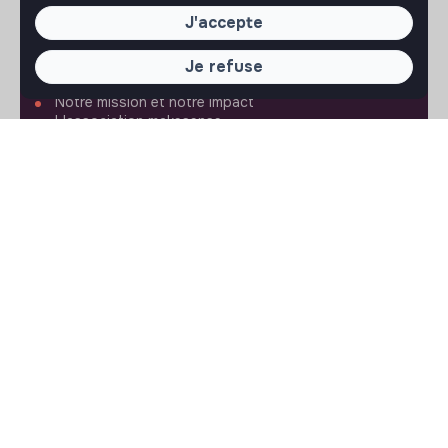
J'accepte
À PROPOS
Je refuse
La plateforme
Notre mission et notre impact
L'association makesense
Proposition de partenariat
LIENS UTILES
Toutes les annonces
Se former à l'impact
Le media
Publier une annonce
Connexion
Créer un compte
Editer mon profil
Espace recruteur
Les fiches métiers
Offres d'emploi
Offres de stage
Offres d'alternance