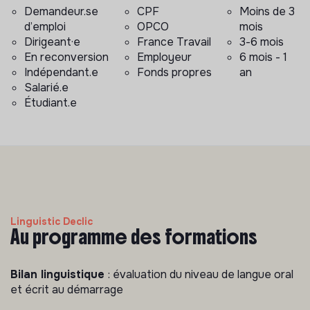
Demandeur.se
CPF
Moins de 3
d’emploi
OPCO
mois
Dirigeant·e
France Travail
3-6 mois
En reconversion
Employeur
6 mois - 1
Indépendant.e
Fonds propres
an
Salarié.e
Étudiant.e
Linguistic Declic
Au programme des formations
Bilan linguistique
: évaluation du niveau de langue oral
et écrit au démarrage